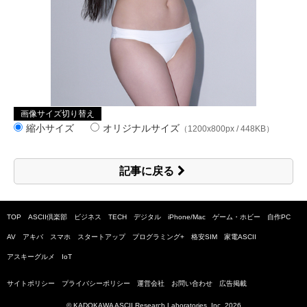
画像サイズ切り替え
縮小サイズ
オリジナルサイズ
（1200x800px / 448KB）
記事に戻る
TOP
ASCII倶楽部
ビジネス
TECH
デジタル
iPhone/Mac
ゲーム・ホビー
自作PC
AV
アキバ
スマホ
スタートアップ
プログラミング+
格安SIM
家電ASCII
アスキーグルメ
IoT
サイトポリシー
プライバシーポリシー
運営会社
お問い合わせ
広告掲載
© KADOKAWA ASCII Research Laboratories, Inc.
2026