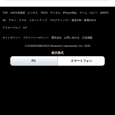
TOP
ASCII倶楽部
ビジネス
TECH
デジタル
iPhone/Mac
ゲーム・ホビー
自作PC
AV
アキバ
スマホ
スタートアップ
プログラミング+
格安SIM
家電ASCII
アスキーグルメ
IoT
サイトポリシー
プライバシーポリシー
運営会社
お問い合わせ
広告掲載
© KADOKAWA ASCII Research Laboratories, Inc.
2026
表示形式
PC
スマートフォン