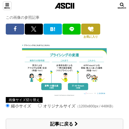
この画像の参照記事
お気に入り
画像サイズ切り替え
縮小サイズ
オリジナルサイズ
（1200x800px / 448KB）
記事に戻る