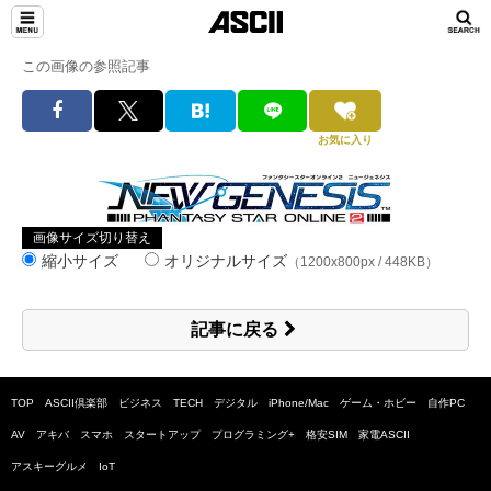
この画像の参照記事
お気に入り
画像サイズ切り替え
縮小サイズ
オリジナルサイズ
（1200x800px / 448KB）
記事に戻る
TOP
ASCII倶楽部
ビジネス
TECH
デジタル
iPhone/Mac
ゲーム・ホビー
自作PC
AV
アキバ
スマホ
スタートアップ
プログラミング+
格安SIM
家電ASCII
アスキーグルメ
IoT