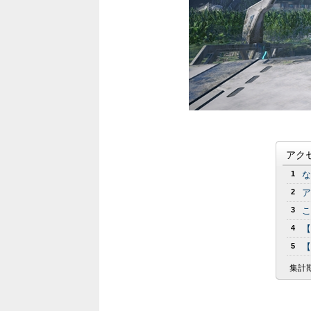
アク
1
な
2
ア
3
こ
4
【
5
【
集計