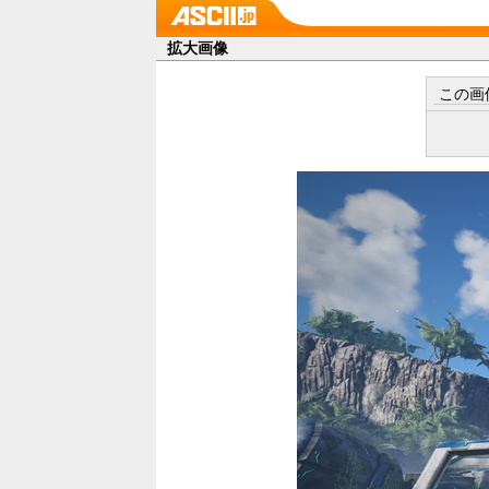
拡大画像
この画