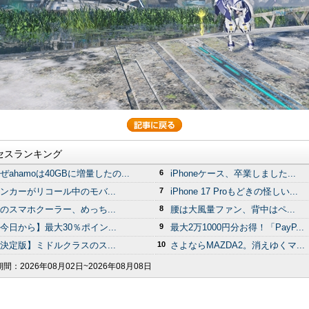
セスランキング
ぜahamoは40GBに増量したの...
6
iPhoneケース、卒業しました...
ンカーがリコール中のモバ...
7
iPhone 17 Proもどきの怪しい...
のスマホクーラー、めっち...
8
腰は大風量ファン、背中はペ...
今日から】最大30％ポイン...
9
最大2万1000円分お得！「PayP...
決定版】ミドルクラスのス...
10
さよならMAZDA2。消えゆくマ...
期間：
2026年08月02日~2026年08月08日