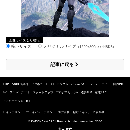
画像サイズ切り替え
縮小サイズ
オリジナルサイズ
（1200x800px / 448KB）
記事に戻る
TOP
ASCII倶楽部
ビジネス
TECH
デジタル
iPhone/Mac
ゲーム・ホビー
自作PC
AV
アキバ
スマホ
スタートアップ
プログラミング+
格安SIM
家電ASCII
アスキーグルメ
IoT
サイトポリシー
プライバシーポリシー
運営会社
お問い合わせ
広告掲載
© KADOKAWA ASCII Research Laboratories, Inc.
2026
表示形式