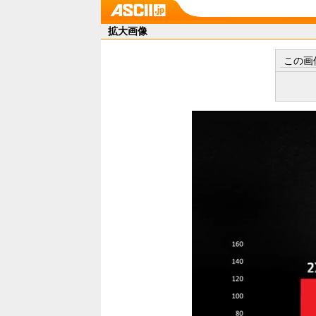
拡大画像
この画