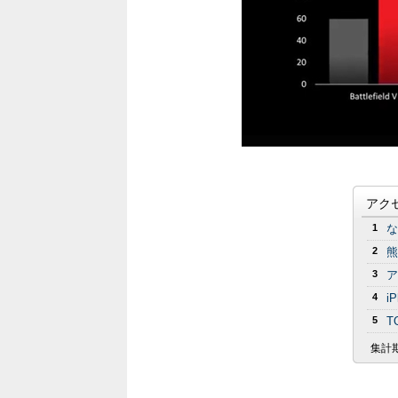
アク
1
な
2
熊
3
ア
4
i
5
T
集計