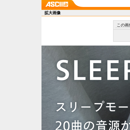
拡大画像
この画