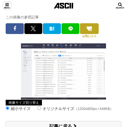
この画像の参照記事
お気に入り
画像サイズ切り替え
縮小サイズ
オリジナルサイズ
（1200x800px / 448KB）
記事に戻る