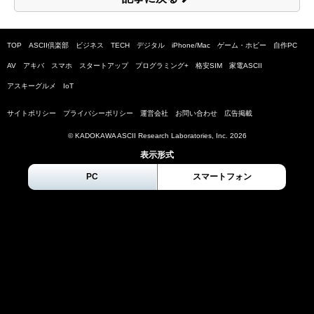
TOP
ASCII倶楽部
ビジネス
TECH
デジタル
iPhone/Mac
ゲーム・ホビー
自作PC
AV
アキバ
スマホ
スタートアップ
プログラミング+
格安SIM
家電ASCII
アスキーグルメ
IoT
サイトポリシー
プライバシーポリシー
運営会社
お問い合わせ
広告掲載
© KADOKAWA ASCII Research Laboratories, Inc.
2026
表示形式
PC
スマートフォン