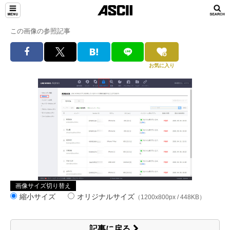
この画像の参照記事
お気に入り
画像サイズ切り替え
縮小サイズ
オリジナルサイズ
（1200x800px / 448KB）
記事に戻る