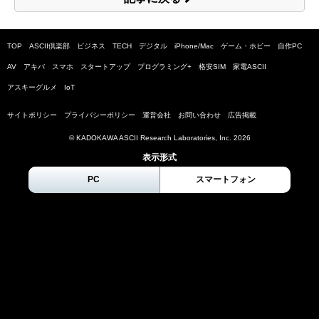
TOP
ASCII倶楽部
ビジネス
TECH
デジタル
iPhone/Mac
ゲーム・ホビー
自作PC
AV
アキバ
スマホ
スタートアップ
プログラミング+
格安SIM
家電ASCII
アスキーグルメ
IoT
サイトポリシー
プライバシーポリシー
運営会社
お問い合わせ
広告掲載
© KADOKAWA ASCII Research Laboratories, Inc.
2026
表示形式
PC
スマートフォン