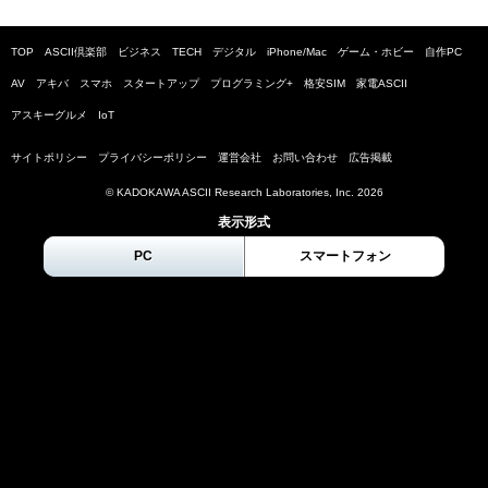
TOP
ASCII倶楽部
ビジネス
TECH
デジタル
iPhone/Mac
ゲーム・ホビー
自作PC
AV
アキバ
スマホ
スタートアップ
プログラミング+
格安SIM
家電ASCII
アスキーグルメ
IoT
サイトポリシー
プライバシーポリシー
運営会社
お問い合わせ
広告掲載
© KADOKAWA ASCII Research Laboratories, Inc.
2026
表示形式
PC
スマートフォン