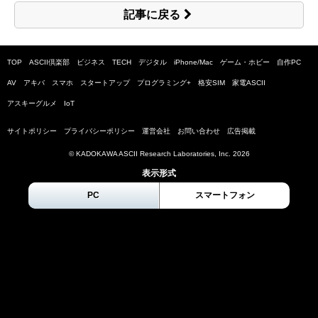
記事に戻る
TOP
ASCII倶楽部
ビジネス
TECH
デジタル
iPhone/Mac
ゲーム・ホビー
自作PC
AV
アキバ
スマホ
スタートアップ
プログラミング+
格安SIM
家電ASCII
アスキーグルメ
IoT
サイトポリシー
プライバシーポリシー
運営会社
お問い合わせ
広告掲載
© KADOKAWA ASCII Research Laboratories, Inc.
2026
表示形式
PC
スマートフォン