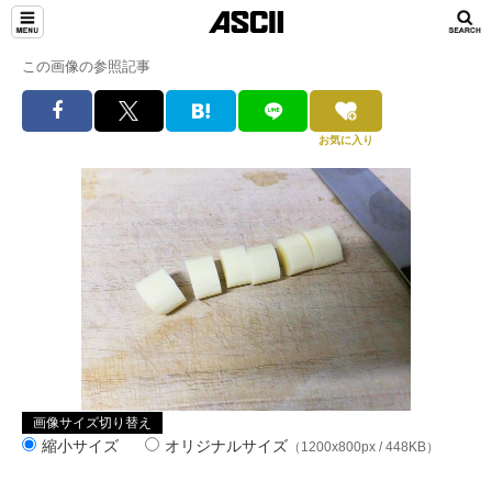
この画像の参照記事
お気に入り
画像サイズ切り替え
縮小サイズ
オリジナルサイズ
（1200x800px / 448KB）