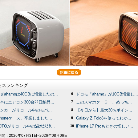
セスランキング
ぜahamoは40GBに増量したの...
6
ドコモ「ahamo」が10GB増量し...
本にエアコン300台即日納品...
7
このスマホクーラー、めっち...
ンカーがリコール中のモバ...
8
【今日から】最大30％ポイン...
Phoneケース、卒業しました...
9
Galaxy Z Fold8を使ってわか...
OTOがリコール中の温水洗浄...
10
iPhone 17 Proもどきの怪しい...
期間：
2026年07月31日~2026年08月06日