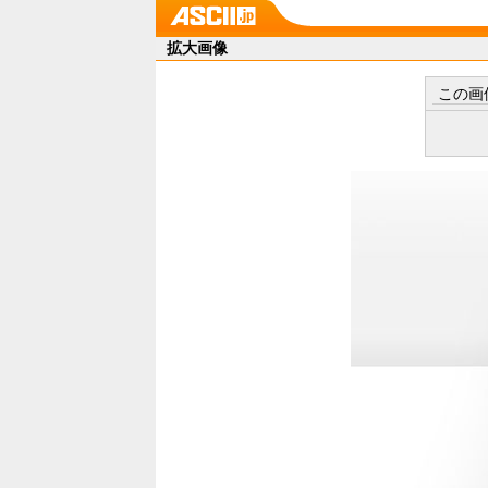
拡大画像
この画