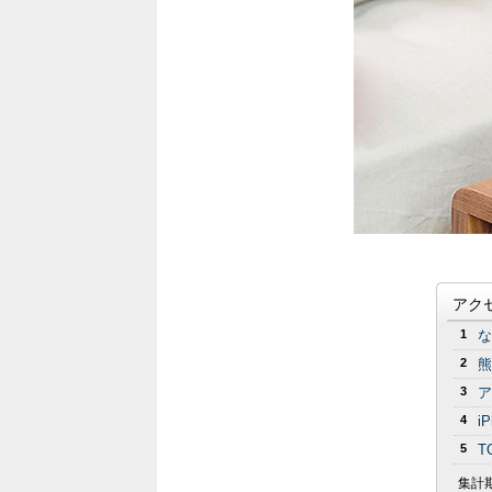
アク
1
な
2
熊
3
ア
4
i
5
T
集計