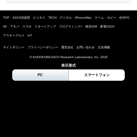
TOP
ASCII倶楽部
ビジネス
TECH
デジタル
iPhone/Mac
ゲーム・ホビー
自作PC
AV
アキバ
スマホ
スタートアップ
プログラミング+
格安SIM
家電ASCII
アスキーグルメ
IoT
サイトポリシー
プライバシーポリシー
運営会社
お問い合わせ
広告掲載
© KADOKAWA ASCII Research Laboratories, Inc.
2026
表示形式
PC
スマートフォン