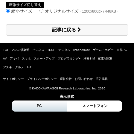
画像サイズ切り替え
縮小サイズ
オリジナルサイズ
（1200x800px / 448KB）
記事に戻る
TOP
ASCII倶楽部
ビジネス
TECH
デジタル
iPhone/Mac
ゲーム・ホビー
自作PC
AV
アキバ
スマホ
スタートアップ
プログラミング+
格安SIM
家電ASCII
アスキーグルメ
IoT
サイトポリシー
プライバシーポリシー
運営会社
お問い合わせ
広告掲載
© KADOKAWA ASCII Research Laboratories, Inc.
2026
表示形式
PC
スマートフォン