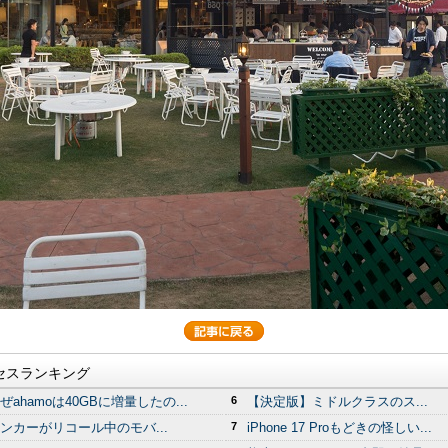
セスランキング
ぜahamoは40GBに増量したの...
6
【決定版】ミドルクラスのス...
ンカーがリコール中のモバ...
7
iPhone 17 Proもどきの怪しい...