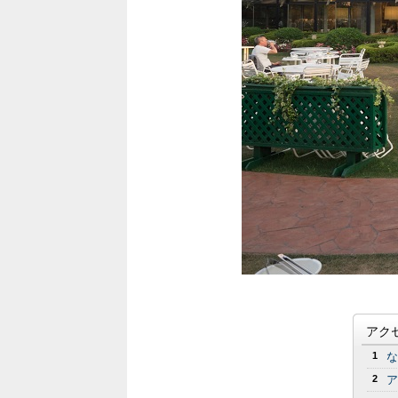
アク
1
な
2
ア