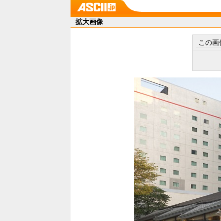
拡大画像
この画