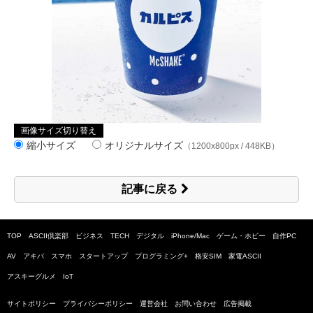
画像サイズ切り替え
縮小サイズ
オリジナルサイズ
（1200x800px / 448KB）
記事に戻る
TOP
ASCII倶楽部
ビジネス
TECH
デジタル
iPhone/Mac
ゲーム・ホビー
自作PC
AV
アキバ
スマホ
スタートアップ
プログラミング+
格安SIM
家電ASCII
アスキーグルメ
IoT
サイトポリシー
プライバシーポリシー
運営会社
お問い合わせ
広告掲載