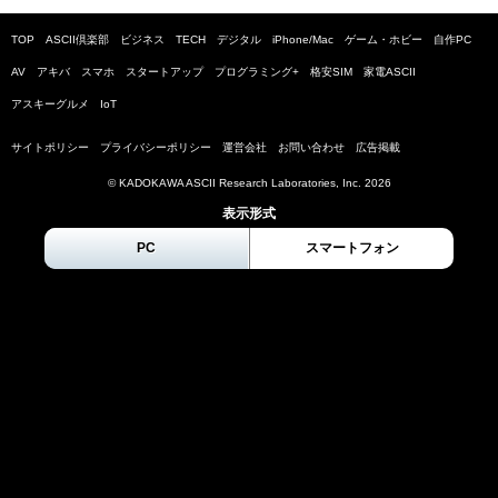
TOP
ASCII倶楽部
ビジネス
TECH
デジタル
iPhone/Mac
ゲーム・ホビー
自作PC
AV
アキバ
スマホ
スタートアップ
プログラミング+
格安SIM
家電ASCII
アスキーグルメ
IoT
サイトポリシー
プライバシーポリシー
運営会社
お問い合わせ
広告掲載
© KADOKAWA ASCII Research Laboratories, Inc.
2026
表示形式
PC
スマートフォン