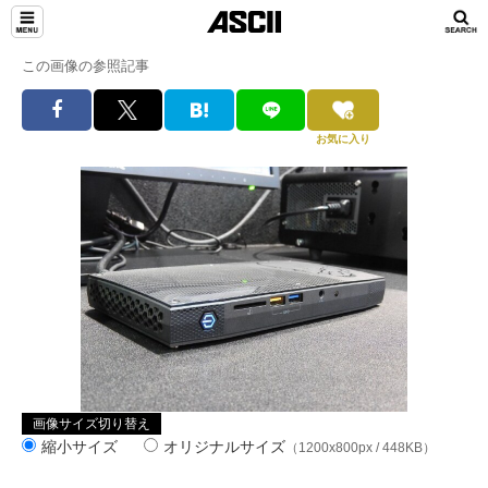
この画像の参照記事
お気に入り
画像サイズ切り替え
縮小サイズ
オリジナルサイズ
（1200x800px / 448KB）