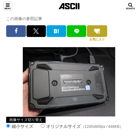
この画像の参照記事
お気に入り
画像サイズ切り替え
縮小サイズ
オリジナルサイズ
（1200x800px / 448KB）