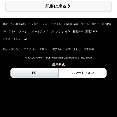
記事に戻る
TOP
ASCII倶楽部
ビジネス
TECH
デジタル
iPhone/Mac
ゲーム・ホビー
自作PC
AV
アキバ
スマホ
スタートアップ
プログラミング+
格安SIM
家電ASCII
アスキーグルメ
IoT
サイトポリシー
プライバシーポリシー
運営会社
お問い合わせ
広告掲載
© KADOKAWA ASCII Research Laboratories, Inc.
2026
表示形式
PC
スマートフォン