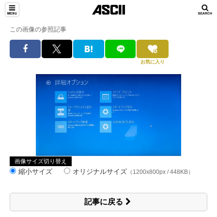
この画像の参照記事
お気に入り
画像サイズ切り替え
縮小サイズ
オリジナルサイズ
（1200x800px / 448KB）
記事に戻る