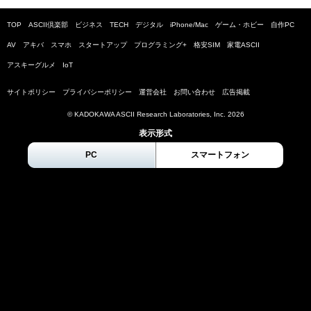
TOP
ASCII倶楽部
ビジネス
TECH
デジタル
iPhone/Mac
ゲーム・ホビー
自作PC
AV
アキバ
スマホ
スタートアップ
プログラミング+
格安SIM
家電ASCII
アスキーグルメ
IoT
サイトポリシー
プライバシーポリシー
運営会社
お問い合わせ
広告掲載
© KADOKAWA ASCII Research Laboratories, Inc.
2026
表示形式
PC
スマートフォン