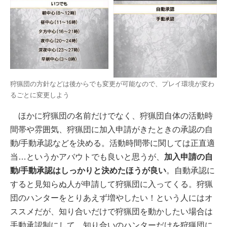
狩猟団の方針などは後からでも変更が可能なので、プレイ環境が変わ
るごとに変更しよう
ほかに狩猟団の名前だけでなく、狩猟団自体の活動時
間帯や雰囲気、狩猟団に加入申請がきたときの承認の自
動/手動承認などを決める。活動時間帯に関しては正直適
当…というかアバウトでも良いと思うが、
加入申請の自
動/手動承認はしっかりと決めたほうが良い
。自動承認に
すると見知らぬ人が申請して狩猟団に入ってくる。狩猟
団のハンターをとりあえず増やしたい！という人にはオ
ススメだが、知り合いだけで狩猟団を動かしたい場合は
手動承認制にして、知り合いのハンターだけを狩猟団に