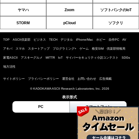
ヤマハ
Zoom
ソフトバンクのIoT
STORM
pCloud
ソフクリ
TOP
ASCII倶楽部
ビジネス
TECH
デジタル
iPhone/Mac
ホビー
自作PC
AV
アキバ
スマホ
スタートアップ
プログラミング+
ゲーム
格安SIM
倶楽部情報局
家電ASCII
アスキーグルメ
MITTR
IoT
サイバーセキュリティ小説コンテスト
SDGs
地方活性
サイトポリシー
プライバシーポリシー
運営会社
お問い合わせ
広告掲載
© KADOKAWA ASCII Research Laboratories, Inc. 2026
表示形式
PC
スマートフォン