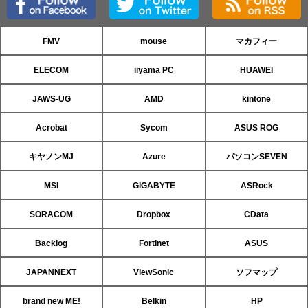
FMV
mouse
マカフィー
ELECOM
iiyama PC
HUAWEI
JAWS-UG
AMD
kintone
Acrobat
Sycom
ASUS ROG
キヤノンMJ
Azure
パソコンSEVEN
MSI
GIGABYTE
ASRock
SORACOM
Dropbox
CData
Backlog
Fortinet
ASUS
JAPANNEXT
ViewSonic
ソフマップ
brand new ME!
Belkin
HP