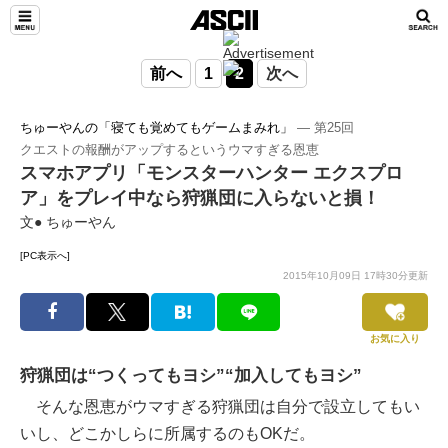
前へ
1
2
次へ
ちゅーやんの「寝ても覚めてもゲームまみれ」
― 第25回
クエストの報酬がアップするというウマすぎる恩恵
スマホアプリ「モンスターハンター エクスプロ
ア」をプレイ中なら狩猟団に入らないと損！
文● ちゅーやん
[PC表示へ]
2015年10月09日 17時30分更新
お気に入り
狩猟団は“つくってもヨシ”“加入してもヨシ”
そんな恩恵がウマすぎる狩猟団は自分で設立してもい
いし、どこかしらに所属するのもOKだ。