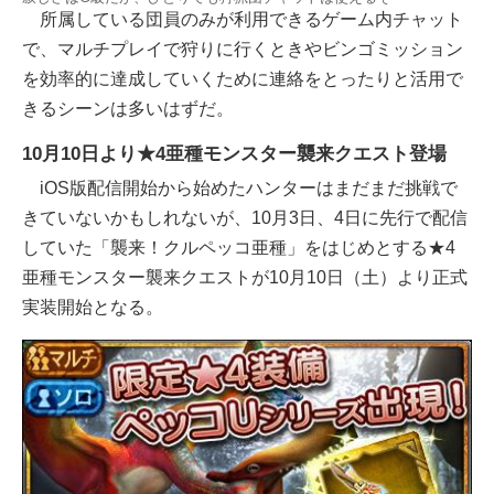
所属している団員のみが利用できるゲーム内チャット
で、マルチプレイで狩りに行くときやビンゴミッション
を効率的に達成していくために連絡をとったりと活用で
きるシーンは多いはずだ。
10月10日より★4亜種モンスター襲来クエスト登場
iOS版配信開始から始めたハンターはまだまだ挑戦で
きていないかもしれないが、10月3日、4日に先行で配信
していた「襲来！クルペッコ亜種」をはじめとする★4
亜種モンスター襲来クエストが10月10日（土）より正式
実装開始となる。