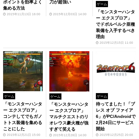
ポイントを効率よく
刀が超強い
ゲーム
集める方法
「モンスターハンタ
2015年11月13日 16:00
2015年12月03日 14:00
ー エクスプロア」
でドボルベルク亜種
装備を入手するべき
理由
2015年12月15日 11:00
ゲーム
ゲーム
ゲーム
「モンスターハンタ
待ってました！「ブ
「モンスターハンタ
ー エクスプロア」
レス オブ ファイア
ー エクスプロア」
コンテしてでもガノ
6」がPC/Androidで
マルチクエストのリ
トトス装備を集める
2月24日にサービス
オレウス豪火種が強
ことにした
開始
すぎて笑える
2015年12月21日 15:00
2015年12月25日 20:00
2015年12月28日 14:00