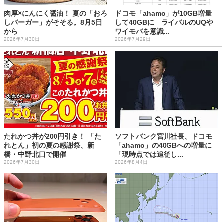
肉厚×にんにく醤油！ 夏の「おろ
ドコモ「ahamo」が10GB増量
しバーガー」がそそる。8月5日
して40GBに ライバルのUQや
から
ワイモバを意識...
2026年7月30日
2026年7月29日
たれかつ丼が200円引き！ 「た
ソフトバンク宮川社長、ドコモ
れとん」初の夏の感謝祭、新
「ahamo」の40GBへの増量に
橋・中野北口で開催
「現時点では追従し...
2026年7月30日
2026年8月4日