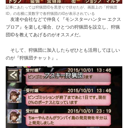
記事にあたっては狩猟団IDを黒塗りで伏せたが、画面上の「狩猟団
ID」の右横に英数字で各狩猟団のIDが表示されている
友達や会社などで仲良く『モンスターハンター エクス
プロア』を楽しむ場合、ひとつの狩猟団を設立し、狩猟
団IDを教えてあげるのがオススメだ。
そして、狩猟団に加入したらぜひとも活用してほしい
のが『狩猟団チャット』。