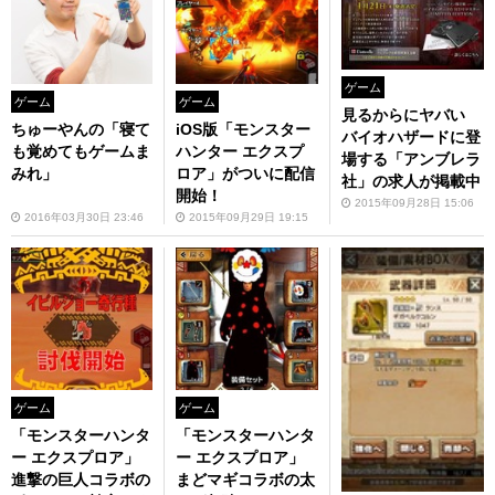
ゲーム
ゲーム
ゲーム
見るからにヤバい
ちゅーやんの「寝て
iOS版「モンスター
バイオハザードに登
も覚めてもゲームま
ハンター エクスプ
場する「アンブレラ
みれ」
ロア」がついに配信
社」の求人が掲載中
開始！
2015年09月28日 15:06
2016年03月30日 23:46
2015年09月29日 19:15
ゲーム
ゲーム
「モンスターハンタ
「モンスターハンタ
ー エクスプロア」
ー エクスプロア」
進撃の巨人コラボの
まどマギコラボの太