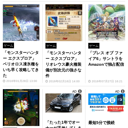
ゲーム
ゲーム
ゲーム
「モンスターハンタ
「モンスターハンタ
「ブレス オブ ファ
ー エクスプロア」
ー エクスプロア」
イア6」サントラを
ベリオロス凍氷種を
リオレウス豪火種装
Amazonで独占配信
いち早く攻略してき
備が別次元の強さな
た
件
2016年01月28日 13:00
2016年02月16日 14:00
2016年07月27日 16:21
AD
AD
「たった1年でオー
最短5分で接続