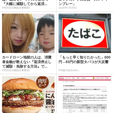
『大幅に減額してから返済...
ンプレー」
PR(渋谷法務総合事務所)
2026年7月30日
カードローン地獄の人は、消費
「もっと早く知りたかった」600
者金融が教えない『返済停止し
円→83円の新型タバコが大反響
て減額・免除する方法』で...
PR(渋谷法務総合事務所)
PR(株式会社HAL)