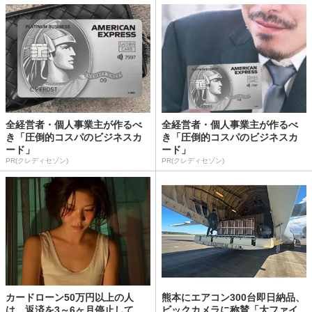
全経営者・個人事業主が作るべ
全経営者・個人事業主が作るべ
き「圧倒的コスパのビジネスカ
き「圧倒的コスパのビジネスカ
ード」
ード」
PR(クレディセゾン)
PR(クレディセゾン)
カードローン50万円以上の人
熊本にエアコン300台即日納品、
は、返済を3～6ヶ月停止して
ビックカメラに称賛「大ファイ