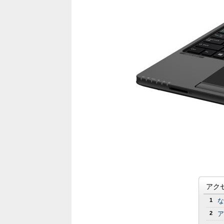
アク
1
な
2
ア