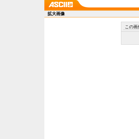
拡大画像
この画