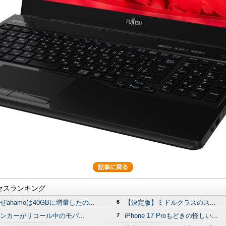
セスランキング
ぜahamoは40GBに増量したの...
6
【決定版】ミドルクラスのス...
ンカーがリコール中のモバ...
7
iPhone 17 Proもどきの怪しい...