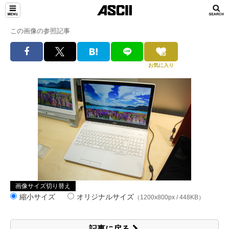
この画像の参照記事
お気に入り
画像サイズ切り替え
縮小サイズ
オリジナルサイズ
（1200x800px / 448KB）
記事に戻る