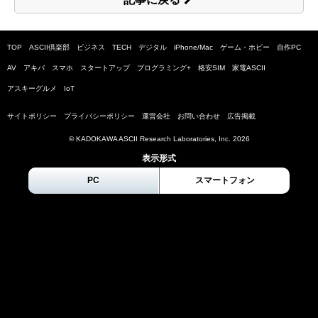
TOP
ASCII倶楽部
ビジネス
TECH
デジタル
iPhone/Mac
ゲーム・ホビー
自作PC
AV
アキバ
スマホ
スタートアップ
プログラミング+
格安SIM
家電ASCII
アスキーグルメ
IoT
サイトポリシー
プライバシーポリシー
運営会社
お問い合わせ
広告掲載
© KADOKAWA ASCII Research Laboratories, Inc.
2026
表示形式
PC
スマートフォン