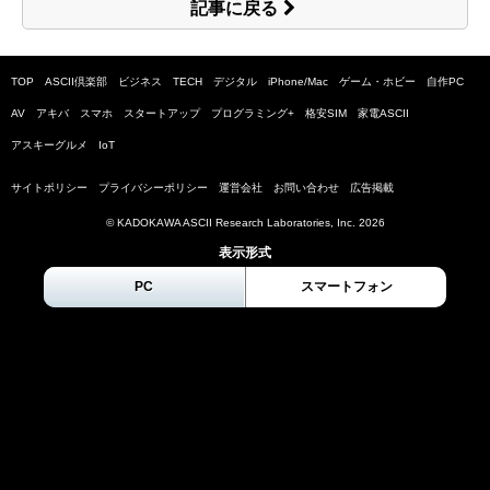
記事に戻る
TOP
ASCII倶楽部
ビジネス
TECH
デジタル
iPhone/Mac
ゲーム・ホビー
自作PC
AV
アキバ
スマホ
スタートアップ
プログラミング+
格安SIM
家電ASCII
アスキーグルメ
IoT
サイトポリシー
プライバシーポリシー
運営会社
お問い合わせ
広告掲載
© KADOKAWA ASCII Research Laboratories, Inc.
2026
表示形式
PC
スマートフォン