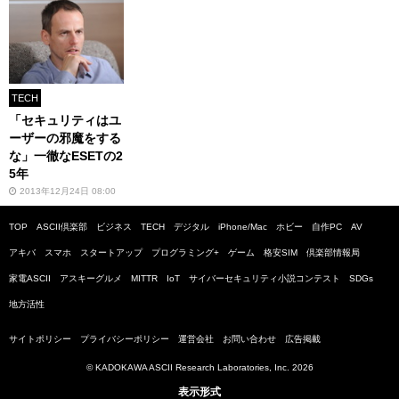
TECH
「セキュリティはユ
ーザーの邪魔をする
な」一徹なESETの2
5年
2013年12月24日 08:00
TOP
ASCII倶楽部
ビジネス
TECH
デジタル
iPhone/Mac
ホビー
自作PC
AV
アキバ
スマホ
スタートアップ
プログラミング+
ゲーム
格安SIM
倶楽部情報局
家電ASCII
アスキーグルメ
MITTR
IoT
サイバーセキュリティ小説コンテスト
SDGs
地方活性
サイトポリシー
プライバシーポリシー
運営会社
お問い合わせ
広告掲載
© KADOKAWA ASCII Research Laboratories, Inc. 2026
表示形式