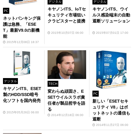
デジタル
デジタル
キヤノンITS、ウイ
キヤノンITS、IoTセ
PC
ルス感染端末の自動
キュリティ市場狙い
ネットバンキング保
遮断ソリューション
クラビスターと提携
護は急務、「ESE
T」最新V9.0の新機
2015年07月01日 17:00
2015年10月07日 06:00
能
2015年12月08日 18:37
デジタル
TECH
キヤノンITS、ESET
変わらぬ頑固さ、E
PC
製のHDD/SSD暗号
SETウイルスラボ責
化ソフトを国内発売
新しい「ESETセキ
任者が製品哲学を語
ュリティ V8」はボ
る
2015年05月26日 06:00
ットネットの通信も
2014年12月18日 06:00
遮断
2014年11月27日 06:00