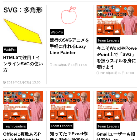
WebPro
流行のSVGアニメを
Team Leaders
手軽に作れるLazy
今こそWordやPowe
WebPro
Line Painter
rPoint上で「SVG」
HTML5で注目！イ
を扱うスキルを身に
ンラインSVGの使い
2014年07月18日 11:00
着けよう
方
2018年03月09日 13:00
2011年02月03日 13:00
Team Leaders
Team Leaders
Team Leaders
知ってた？Excel作
Officeに複数あるP
Gmailユーザーも招
業を劇的に効率化す