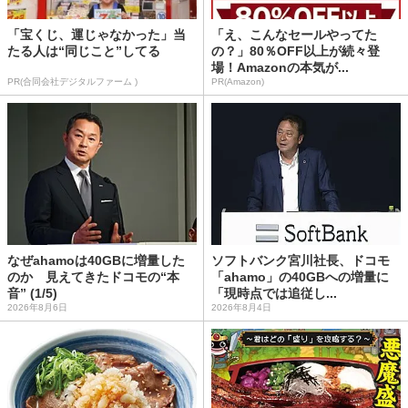
「宝くじ、運じゃなかった」当
「え、こんなセールやってた
たる人は“同じこと”してる
の？」80％OFF以上が続々登
場！Amazonの本気が...
PR(合同会社デジタルファーム )
PR(Amazon)
なぜahamoは40GBに増量した
ソフトバンク宮川社長、ドコモ
のか 見えてきたドコモの“本
「ahamo」の40GBへの増量に
音” (1/5)
「現時点では追従し...
2026年8月6日
2026年8月4日