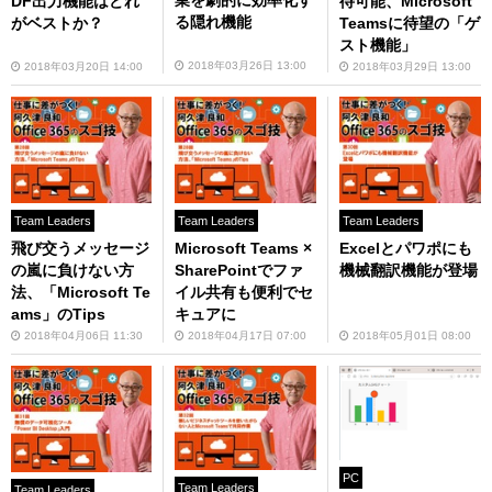
DF出力機能はどれ
待可能、Microsoft
る隠れ機能
がベストか？
Teamsに待望の「ゲ
スト機能」
2018年03月26日 13:00
2018年03月20日 14:00
2018年03月29日 13:00
Team Leaders
Team Leaders
Team Leaders
Excelとパワポにも
飛び交うメッセージ
Microsoft Teams ×
機械翻訳機能が登場
の嵐に負けない方
SharePointでファ
法、「Microsoft Te
イル共有も便利でセ
ams」のTips
キュアに
2018年05月01日 08:00
2018年04月06日 11:30
2018年04月17日 07:00
PC
Team Leaders
Team Leaders