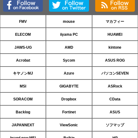
FMV
mouse
マカフィー
ELECOM
iiyama PC
HUAWEI
JAWS-UG
AMD
kintone
Acrobat
Sycom
ASUS ROG
キヤノンMJ
Azure
パソコンSEVEN
MSI
GIGABYTE
ASRock
SORACOM
Dropbox
CData
Backlog
Fortinet
ASUS
JAPANNEXT
ViewSonic
ソフマップ
brand new ME!
Belkin
HP