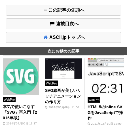
この記事の先頭へ
連載目次へ
ASCII.jpトップへ
次にお勧めの記事
WebPro
SVG線画が美しいリ
ッチアニメーション
WebPro
WebPro
の作り方
本気で使いこなす
HTML5のInline SV
2014年06月09日 11:00
「SVG」再入門【2
GをJavaScriptで操
015年版】
作
2014年04月06日 13:37
2011年02月10日 13:00