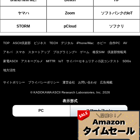
ヤマハ
Zoom
ソフトバンクのIoT
STORM
pCloud
ソフクリ
TOP
ASCII倶楽部
ビジネス
TECH
デジタル
iPhone/Mac
ホビー
自作PC
AV
アキバ
スマホ
スタートアップ
プログラミング+
ゲーム
格安SIM
倶楽部情報局
家電ASCII
アスキーグルメ
MITTR
IoT
サイバーセキュリティ小説コンテスト
SDGs
地方活性
サイトポリシー
プライバシーポリシー
運営会社
お問い合わせ
広告掲載
© KADOKAWA ASCII Research Laboratories, Inc. 2026
表示形式
PC
スマートフォン