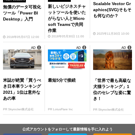
Scalable Vector Gr
新しいビジネスチャ
無償のデータ可視化
aphics(SVG)そもそ
ットツールを使いた
ツール「Power BI
も何なのか？
がらない人とMicro
Desktop」入門
soft Teamsで共同
作業
2025年11月30日 10:00
2018年05月30日 11:00
2018年05月07日 12:00
AD
AD
AD
米誌が絶賛「買うべ
最短5分で接続
「世界で最も高級な
き日本車ランキング
犬猫ランキング」1
2021」1位は意外な
位のセレブな姿に驚
あの車
き！
PR Skyrocket株式会社
PR LotusFlare Inc
PR Skyrocket株式会社
公式アカウントをフォローして最新情報を手に入れよう