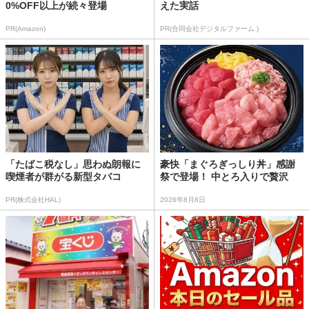
0%OFF以上が続々登場
えた実話
PR(Amazon)
PR(合同会社デジタルファーム )
「たばこ税なし」思わぬ朗報に
豪快「まぐろぎっしり丼」感謝
喫煙者が群がる新型タバコ
祭で登場！ 中とろ入りで贅沢
PR(株式会社HAL)
2026年8月8日