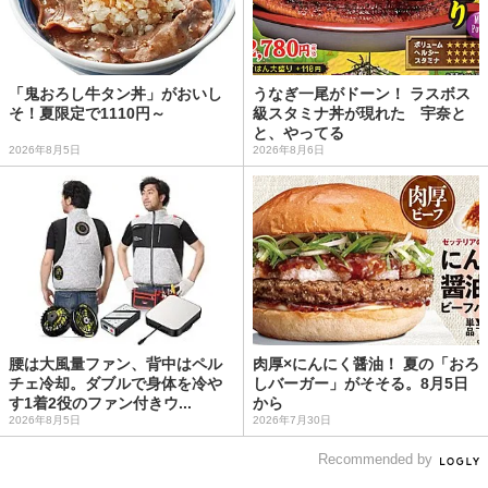
「鬼おろし牛タン丼」がおいし
うなぎ一尾がドーン！ ラスボス
そ！夏限定で1110円～
級スタミナ丼が現れた 宇奈と
と、やってる
2026年8月5日
2026年8月6日
腰は大風量ファン、背中はペル
肉厚×にんにく醤油！ 夏の「おろ
チェ冷却。ダブルで身体を冷や
しバーガー」がそそる。8月5日
す1着2役のファン付きウ...
から
2026年8月5日
2026年7月30日
Recommended by