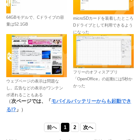
64GBモデルで、Cドライブの容
microSDカードを装着したところ
量は52.1GB
Dドライブとして利用できるよう
になった
フリーのオフィスアプリ
「OpenOffice」の起動には5秒か
ウェブページの表示は問題な
かった
し。広告などの表示がワンテン
ポ遅れることもある
（
次ページでは、「
モバイルバッテリーからも起動でき
る!?
」
）
前へ
1
2
次へ