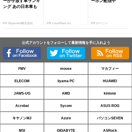
ーが手放す車ランキ
ーポン配信中
ング あの日本車も
PR Skyrocket株式会社
PR LotusFlare Inc
PR ローソン
公式アカウントをフォローして最新情報を手に入れよう
FMV
mouse
マカフィー
ELECOM
iiyama PC
HUAWEI
JAWS-UG
AMD
kintone
Acrobat
Sycom
ASUS ROG
キヤノンMJ
Azure
パソコンSEVEN
MSI
GIGABYTE
ASRock