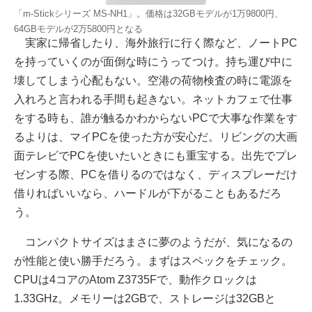
「m-Stickシリーズ MS-NH1」。価格は32GBモデルが1万9800円、
64GBモデルが2万5800円となる
実家に帰省したり、海外旅行に行く際など、ノートPC
を持っていくのが面倒な時にうってつけ。持ち運び中に
壊してしまう心配もない。空港の荷物検査の時に電源を
入れろと言われる手間も起きない。ネットカフェで仕事
をする時も、誰が触るかわからないPCで大事な作業をす
るよりは、マイPCを使った方が安心だ。リビングの大画
面テレビでPCを使いたいときにも重宝する。出先でプレ
ゼンする際、PCを借りるのではなく、ディスプレーだけ
借りればいいなら、ハードルが下がることもあるだろ
う。
コンパクトサイズはまさに夢のようだが、気になるの
が性能と使い勝手だろう。まずはスペックをチェック。
CPUは4コアのAtom Z3735Fで、動作クロックは
1.33GHz。メモリーは2GBで、ストレージは32GBと