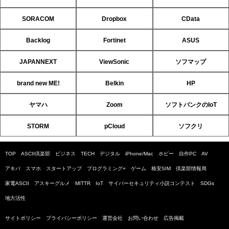
SORACOM
Dropbox
CData
Backlog
Fortinet
ASUS
JAPANNEXT
ViewSonic
ソフマップ
brand new ME!
Belkin
HP
ヤマハ
Zoom
ソフトバンクのIoT
STORM
pCloud
ソフクリ
TOP
ASCII倶楽部
ビジネス
TECH
デジタル
iPhone/Mac
ホビー
自作PC
AV
アキバ
スマホ
スタートアップ
プログラミング+
ゲーム
格安SIM
倶楽部情報局
家電ASCII
アスキーグルメ
MITTR
IoT
サイバーセキュリティ小説コンテスト
SDGs
地方活性
サイトポリシー
プライバシーポリシー
運営会社
お問い合わせ
広告掲載