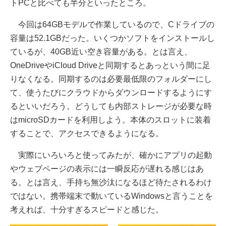
トPCと比べても半分といったところ。
今回は64GBモデルで作業しているので、Cドライブの
容量は52.1GBだった。いくつかソフトをインストールし
ているが、40GB近い空き容量がある。とは言え、
OneDriveやiCloud Driveと同期するとあっという間に足
りなくなる。同期するのは必要最低限のフォルダーにし
て、使うたびにクラウドからダウンロードするようにす
るといいだろう。どうしても内部ストレージが必要な時
はmicroSDカードを利用しよう。本体のスロットに装着
することで、アクセスできるようになる。
実際にいろいろと使ってみたが、確かにアプリの起動
やウェブページの表示には一瞬反応が遅れる感じはあ
る。とは言え、手持ち無沙汰になるほど待たされるわけ
ではない。携帯端末で動いているWindowsと言うことを
考えれば、十分すぎるスピードと感じた。