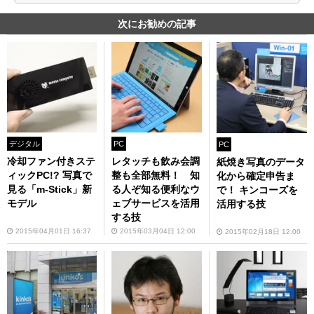
次にお勧めの記事
デジタル
PC
PC
冷却ファン付きステ
レタッチも飲み会調
紙焼き写真のデータ
ィックPC!? 写真で
整も全部無料！ 知
化から確定申告ま
見る「m-Stick」新
る人ぞ知る便利なウ
で！ キンコーズを
モデル
ェブサービスを活用
活用する技
する技
2015年04月01日 16:37
2015年03月04日 12:00
2015年02月18日 12:00