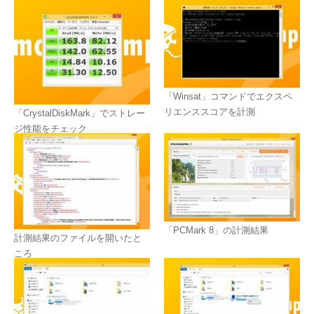
「Winsat」コマンドでエクスペ
リエンススコアを計測
「CrystalDiskMark」でストレー
ジ性能をチェック
「PCMark 8」の計測結果
計測結果のファイルを開いたと
ころ