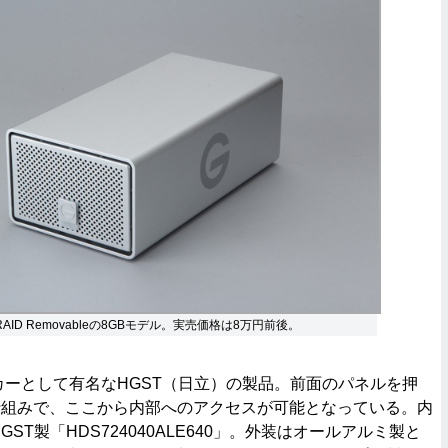
y G-RAID Removableの8GBモデル。実売価格は8万円前後。
ーとして有名なHGST（日立）の製品。前面のパネルを押
仕組みで、ここから内部へのアクセスが可能となっている。内
ST製「HDS724040ALE640」。外装はオールアルミ製と