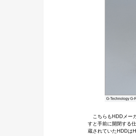
G-Technolog
こちらもHDDメーカ
すと手前に開閉する
蔵されていたHDDはHG