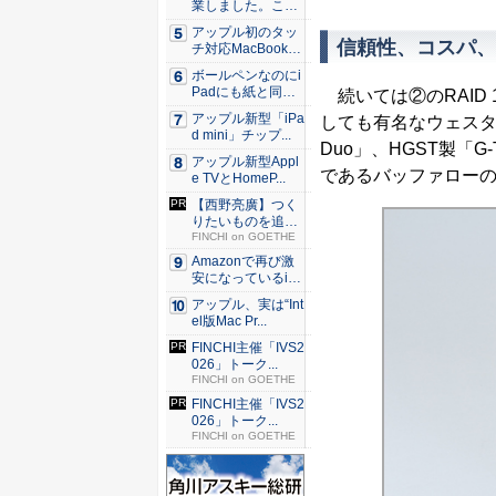
業しました。これ
か...
アップル初のタッ
信頼性、コスパ、ど
チ対応MacBook、
早...
ボールペンなのにi
Padにも紙と同じ
続いては②のRAID
滑ら...
アップル新型「iPa
しても有名なウェスタンデジタル
d mini」チップ...
Duo」、HGST製「G-T
アップル新型Appl
であるバッファローの「H
e TVとHomeP...
【西野亮廣】つく
りたいものを追求
できる環...
FINCHI on GOETHE
Amazonで再び激
安になっているiP
h...
アップル、実は“Int
el版Mac Pr...
FINCHI主催「IVS2
026」トーク...
FINCHI on GOETHE
FINCHI主催「IVS2
026」トーク...
FINCHI on GOETHE