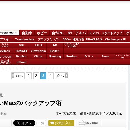
Phone/Mac
自動車
ホビー
自作PC
AV
アキバ
スマホ
ゲ
スタートアップ
アスキー
TeamLeaders
プログラミング+
SDGs
地方活性
PUACL2026
ChallengersJP
パソコン
ゲーミングPC
MSI
ASUS
HP
STORM
SEVEN
ASRock
HUAWEI
ViewSonic
Belkin
ソフトバンクの
Dropbox
CData
Backlog
Fortinet
ヤマハ
Zoom
ORACOM
IoT
brand
pCloud
new ME!
前へ
1
2
3
4
次へ
意
いMacのバックアップ術
分更新
文● 花茂未来 編集●飯島恵里子／ASCII.jp
お気に入り
一覧