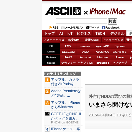
ASCII.jp
iPhone/Mac
トップ
AI
IoT
ビジネス
TECH
デジタル
i
アスキーキッズ
格安SIM
家電ASCII
アスキーグルメ
週刊
FMV
mouse
iiyamaPC
Sycom
PC
ELECOM
AMD
ASUS ROG
Digital
GIGABYTE
JAWS
Acrobat
kintone
Azure
Business
S
JAPANNEXT
マカフィー
キヤノンMJ
ソフマップ
Special
アップル、カメラ
付きAirPodsを年
内...
Adobe Premiereな
ど4製品、...
外付けHDDの選びの極
アップル、iPhone
いまさら聞けな
からWindows...
GOETHEとFINCHI
2015年04月04日 10時00
がタッグを組み...
FINCHI on GOETHE
iPhoneケース、卒