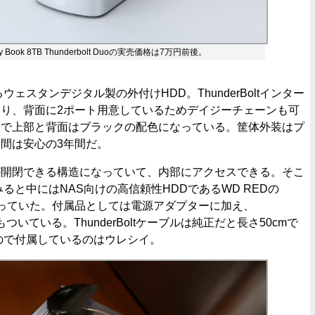
al My Book 8TB Thunderbolt Duoの実売価格は7万円前後。
ェスタンデジタル製の外付けHDD。ThunderBoltインター
り、背面に2ポート用意しているためデイジーチェーンも可
ーで上部と背面はブラックの配色になっている。筐体外装はプ
間は安心の3年間だ。
開閉できる構造になっていて、内部にアクセスできる。そこ
ると中にはNAS向けの高信頼性HDDであるWD REDの
が入っていた。付属品としては電源アダプターに加え、
ブルもついている。ThunderBoltケーブルは純正だと長さ50cmで
いので付属しているのはウレシイ。