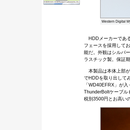
Western Digit
HDDメーカーであるウ
フェースを採用してお
能だ。外観はシルバ
ラスチック製。保証期
本製品は本体上部が
でHDDを取り出してみ
「WD40EFRX」
ThunderBoltケー
税別3500円とお高