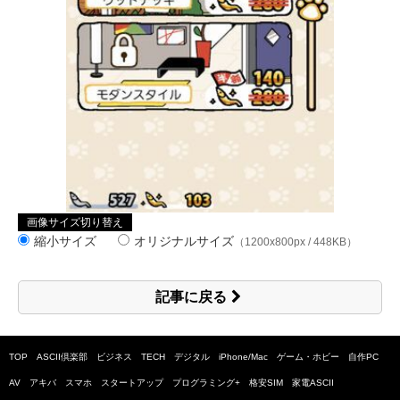
画像サイズ切り替え
縮小サイズ
オリジナルサイズ
（1200x800px / 448KB）
記事に戻る
TOP
ASCII倶楽部
ビジネス
TECH
デジタル
iPhone/Mac
ゲーム・ホビー
自作PC
AV
アキバ
スマホ
スタートアップ
プログラミング+
格安SIM
家電ASCII