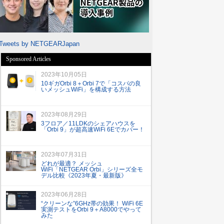
Tweets by NETGEARJapan
Sponsored Articles
2023年10月05日
10ギガOrbi 8＋Orbi 7で「コスパの良
いメッシュWiFi」を構成する方法
2023年08月29日
3フロア／11LDKのシェアハウスを
「Orbi 9」が超高速WiFi 6Eでカバー！
2023年07月31日
どれが最適？ メッシュ
WiFi「NETGEAR Orbi」シリーズ全モ
デル比較《2023年夏・最新版》
2023年06月28日
“クリーンな”6GHz帯の効果！ WiFi 6E
実測テストをOrbi 9＋A8000でやって
みた