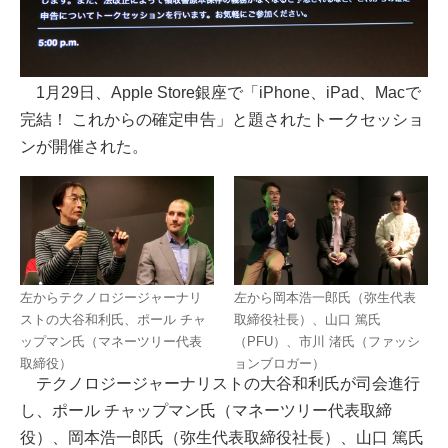
1月29日、Apple Store銀座で「iPhone、iPad、Macで
完結！ これからの確定申告」と題されたトークセッショ
ンが開催された。
左からテクノロジージャーナリ
左から岡本浩一郎氏（弥生代表
ストの大谷和利氏、ポール チャ
取締役社長）、山口 篤氏
ップマン氏（マネーツリー代表
（PFU）、市川 渚氏（ファッシ
取締役）
ョンブロガー）
テクノロジージャーナリストの大谷和利氏が司会進行
し、ポール チャップマン氏（マネーツリー代表取締
役）、岡本浩一郎氏（弥生代表取締役社長）、山口 篤氏