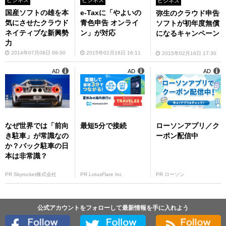
ビジネス
国産ソフトの雄を本
e-Taxに「やよいの
弥生のクラウド申告
気にさせたクラウド
青色申告 オンライ
ソフトが初年度無償
ネイティブな新興勢
ン」が対応
になるキャンペーン
力
2014年07月08日 09:00
2015年02月16日 16:11
2015年02月16日 17:30
AD
AD
AD
なぜ世界では「前向
最短5分で接続
ローソンアプリ／ク
き駐車」が常識なの
ーポン配信中
か？バック駐車の日
本は非常識？
PR Skyrocket株式会社
PR LotusFlare Inc
PR ローソン
公式アカウントをフォローして最新情報を手に入れよう