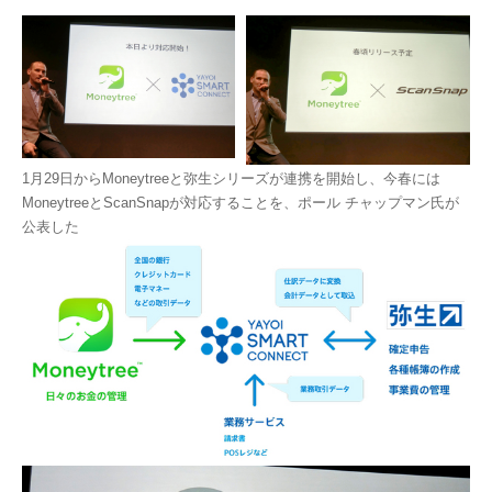
1月29日からMoneytreeと弥生シリーズが連携を開始し、今春には
MoneytreeとScanSnapが対応することを、ポール チャップマン氏が
公表した