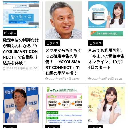
ビジネス
確定申告の帳簿付け
ビジネス
ビジネス
が楽ちんになる「Y
Macでも利用可能、
スマホからちゃちゃ
AYOI SMART CON
「やよいの青色申告
っと確定申告の準
NECT」で自動取り
オンライン」10月1
備！ 「YAYOI SMA
込みを体験！
6日スタート
RT CONNECT」で
2014年08月06日 11:00
仕訳の手間を省く
2014年10月16日 18:25
2014年10月17日 11:00
ビジネス
ビジネス