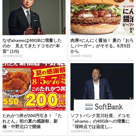
なぜahamoは40GBに増量した
肉厚×にんにく醤油！ 夏の「おろ
のか 見えてきたドコモの“本
しバーガー」がそそる。8月5日
音” (1/5)
から
2026年8月6日
2026年7月30日
たれかつ丼が200円引き！ 「た
ソフトバンク宮川社長、ドコモ
れとん」初の夏の感謝祭、新
「ahamo」の40GBへの増量に
橋・中野北口で開催
「現時点では追従し...
2026年7月30日
2026年8月4日