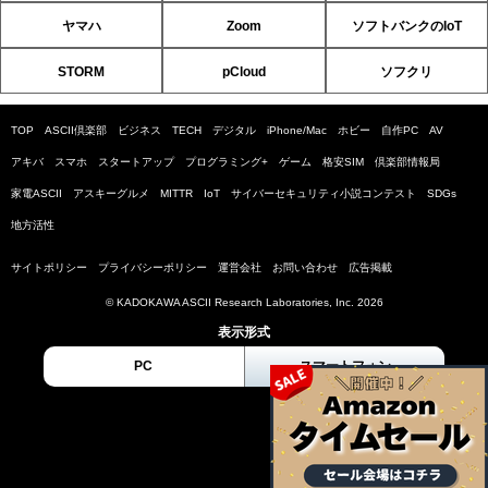
ヤマハ
Zoom
ソフトバンクのIoT
STORM
pCloud
ソフクリ
TOP
ASCII倶楽部
ビジネス
TECH
デジタル
iPhone/Mac
ホビー
自作PC
AV
アキバ
スマホ
スタートアップ
プログラミング+
ゲーム
格安SIM
倶楽部情報局
家電ASCII
アスキーグルメ
MITTR
IoT
サイバーセキュリティ小説コンテスト
SDGs
地方活性
サイトポリシー
プライバシーポリシー
運営会社
お問い合わせ
広告掲載
© KADOKAWA ASCII Research Laboratories, Inc. 2026
表示形式
PC
スマートフォン