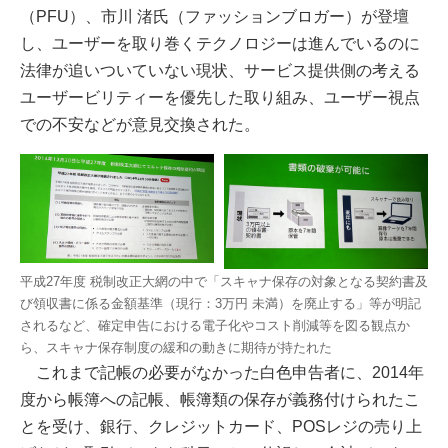
（PFU）、市川 渚氏（ファッションブロガー）が登壇
し、ユーザーを取り巻くテクノロジーは進んでいるのに
法律が追いついていない現状、サービス提供側の考える
ユーザービリティーを優先した取り組み、ユーザー視点
での不安などが意見交換された。
平成27年度 税制改正大網の中で「スキャナ保存の対象となる契約書及
び領収書に係る金額基準（現行：3万円 未満）を廃止する」等が明記
されるなど、確定申告における電子化やコスト削減等を図る観点か
ら、スキャナ保存制度の緩和の動きに期待が持たれた
これまで記帳の必要がなかった白色申告者に、2014年
度から帳簿への記帳、帳簿類の保存が義務付けられたこ
とを受け、銀行、クレジットカード、POSレジの売り上