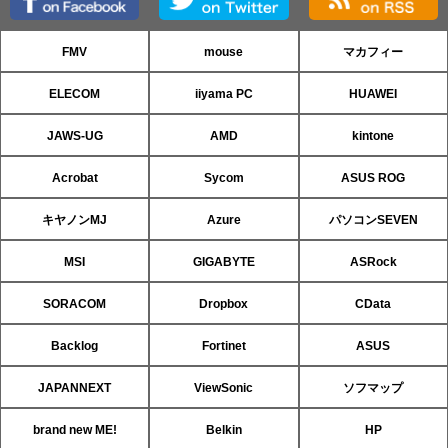
FMV
mouse
マカフィー
ELECOM
iiyama PC
HUAWEI
JAWS-UG
AMD
kintone
Acrobat
Sycom
ASUS ROG
キヤノンMJ
Azure
パソコンSEVEN
MSI
GIGABYTE
ASRock
SORACOM
Dropbox
CData
Backlog
Fortinet
ASUS
JAPANNEXT
ViewSonic
ソフマップ
brand new ME!
Belkin
HP