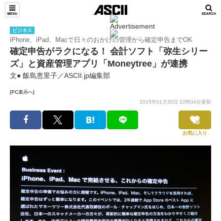
ビジネス
iPhone、iPad、Macで日々のおかけの管理から確定申告までOK
確定申告がラクになる！ 会計ソフト「弥生シリー
ズ」と資産管理アプリ「Moneytree」が連携
文● 飯島恵里子／ASCII.jp編集部
[PC表示へ]
2015年01月30日 22時34分更新
お気に入り