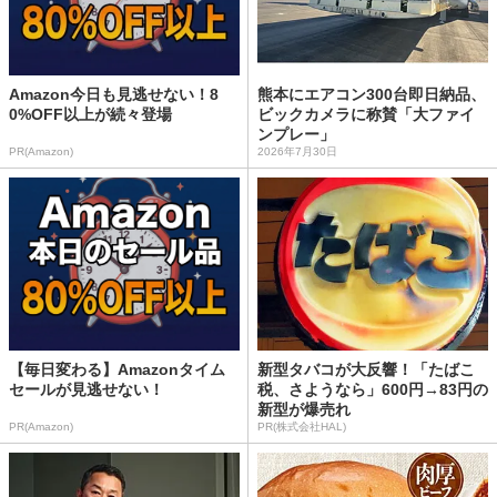
Amazon今日も見逃せない！8
熊本にエアコン300台即日納品、
0%OFF以上が続々登場
ビックカメラに称賛「大ファイ
ンプレー」
PR(Amazon)
2026年7月30日
【毎日変わる】Amazonタイム
新型タバコが大反響！「たばこ
セールが見逃せない！
税、さようなら」600円→83円の
新型が爆売れ
PR(Amazon)
PR(株式会社HAL)