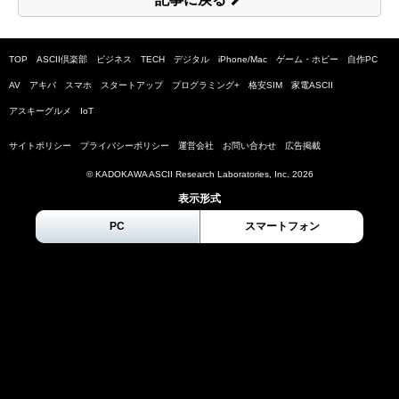
TOP
ASCII倶楽部
ビジネス
TECH
デジタル
iPhone/Mac
ゲーム・ホビー
自作PC
AV
アキバ
スマホ
スタートアップ
プログラミング+
格安SIM
家電ASCII
アスキーグルメ
IoT
サイトポリシー
プライバシーポリシー
運営会社
お問い合わせ
広告掲載
© KADOKAWA ASCII Research Laboratories, Inc.
2026
表示形式
PC
スマートフォン