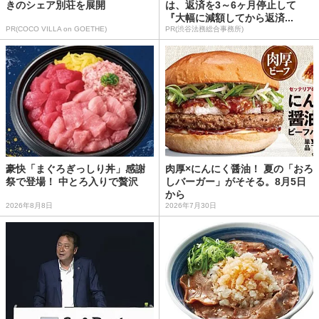
きのシェア別荘を展開
は、返済を3～6ヶ月停止して
『大幅に減額してから返済...
PR(COCO VILLA on GOETHE)
PR(渋谷法務総合事務所)
豪快「まぐろぎっしり丼」感謝
肉厚×にんにく醤油！ 夏の「おろ
祭で登場！ 中とろ入りで贅沢
しバーガー」がそそる。8月5日
から
2026年8月8日
2026年7月30日