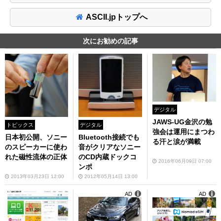
ASCII.jpトップへ
次にお勧めの記事
デジタル
JAWS-UG金沢の勉
トピックス
デジタル
強会は運用にまつわ
日本初公開、ソニー
Bluetooth接続でも
る汗と涙が満載
のスピーカーに使わ
音がクリアなソニー
れた磁性流体の正体
のCD内蔵ドックコ
2016年06月09日 07:00
ンポ
2013年03月23日 12:00
2012年05月14日 13:00
AD
AD