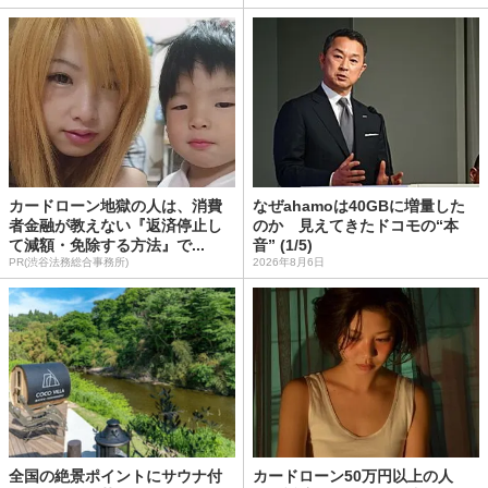
カードローン地獄の人は、消費
なぜahamoは40GBに増量した
者金融が教えない『返済停止し
のか 見えてきたドコモの“本
て減額・免除する方法』で...
音” (1/5)
PR(渋谷法務総合事務所)
2026年8月6日
全国の絶景ポイントにサウナ付
カードローン50万円以上の人