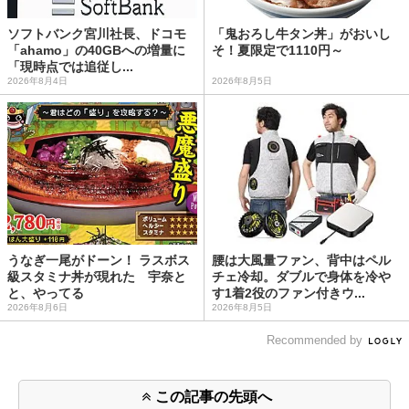
ソフトバンク宮川社長、ドコモ
「鬼おろし牛タン丼」がおいし
「ahamo」の40GBへの増量に
そ！夏限定で1110円～
「現時点では追従し...
2026年8月4日
2026年8月5日
うなぎ一尾がドーン！ ラスボス
腰は大風量ファン、背中はペル
級スタミナ丼が現れた 宇奈と
チェ冷却。ダブルで身体を冷や
と、やってる
す1着2役のファン付きウ...
2026年8月6日
2026年8月5日
Recommended by
この記事の先頭へ