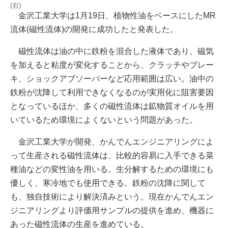
(右)
金沢工業大学は1月19日、植物性油をベースにしたMR
流体(磁性流体)の開発に成功したと発表した。
磁性流体は油の中に鉄粉を混合した液体であり、磁気
を加えると粘度が変化することから、クラッチやブレー
キ、ショックアブソーバーなど応用範囲は広い。油中の
鉄粉が沈降して利用できなくなるのが実用化に阻害要因
となっているほか、多くの磁性流体は鉱物質オイルを用
いているため環境によくないという問題があった。
金沢工業大学が開発、かんでんエンジニアリングによ
って生産される磁性流体は、比較的容易に入手できる菜
種油などの変性油を用いる。生分解するための環境にも
優しく、寒冷地でも使用できる。鉄粉の沈降に関して
も、独自技術により解決済みという。現在かんでんエン
ジニアリングより評価用サンプルの提供を進め、機器に
あった磁性流体の生産を進めている。