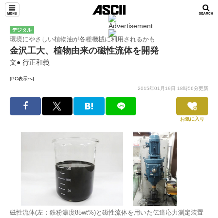
デジタル
環境にやさしい植物油が各種機械に利用されるかも
金沢工大、植物由来の磁性流体を開発
文● 行正和義
[PC表示へ]
2015年01月19日 18時56分更新
お気に入り
磁性流体(左：鉄粉濃度85wt%)と磁性流体を用いた伝達応力測定装置