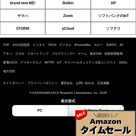
brand new ME!
Belkin
HP
ヤマハ
Zoom
ソフトバンクのIoT
STORM
pCloud
ソフクリ
TOP
ASCII倶楽部
ビジネス
TECH
デジタル
iPhone/Mac
ホビー
自作PC
AV
アキバ
スマホ
スタートアップ
プログラミング+
ゲーム
格安SIM
倶楽部情報局
家電ASCII
アスキーグルメ
MITTR
IoT
サイバーセキュリティ小説コンテスト
SDGs
地方活性
サイトポリシー
プライバシーポリシー
運営会社
お問い合わせ
広告掲載
© KADOKAWA ASCII Research Laboratories, Inc. 2026
表示形式
PC
スマートフォン