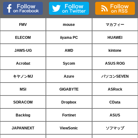
FMV
mouse
マカフィー
ELECOM
iiyama PC
HUAWEI
JAWS-UG
AMD
kintone
Acrobat
Sycom
ASUS ROG
キヤノンMJ
Azure
パソコンSEVEN
MSI
GIGABYTE
ASRock
SORACOM
Dropbox
CData
Backlog
Fortinet
ASUS
JAPANNEXT
ViewSonic
ソフマップ