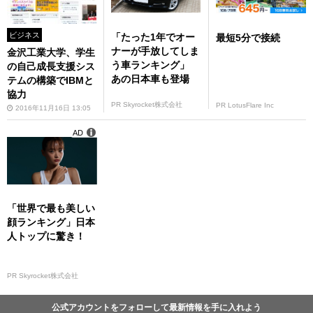
ビジネス
「たった1年でオー
最短5分で接続
ナーが手放してしま
金沢工業大学、学生
う車ランキング」
の自己成長支援シス
あの日本車も登場
テムの構築でIBMと
協力
PR Skyrocket株式会社
PR LotusFlare Inc
2016年11月16日 13:05
AD
「世界で最も美しい
顔ランキング」日本
人トップに驚き！
PR Skyrocket株式会社
公式アカウントをフォローして最新情報を手に入れよう