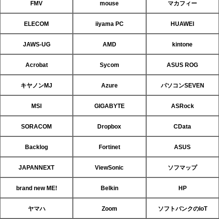
FMV
mouse
マカフィー
ELECOM
iiyama PC
HUAWEI
JAWS-UG
AMD
kintone
Acrobat
Sycom
ASUS ROG
キヤノンMJ
Azure
パソコンSEVEN
MSI
GIGABYTE
ASRock
SORACOM
Dropbox
CData
Backlog
Fortinet
ASUS
JAPANNEXT
ViewSonic
ソフマップ
brand new ME!
Belkin
HP
ヤマハ
Zoom
ソフトバンクのIoT