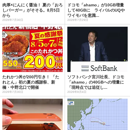
肉厚×にんにく醤油！ 夏の「おろ
ドコモ「ahamo」が10GB増量
しバーガー」がそそる。8月5日
して40GBに ライバルのUQや
から
ワイモバを意識...
2026年7月30日
2026年7月29日
たれかつ丼が200円引き！ 「た
ソフトバンク宮川社長、ドコモ
れとん」初の夏の感謝祭、新
「ahamo」の40GBへの増量に
橋・中野北口で開催
「現時点では追従し...
2026年7月30日
2026年8月4日