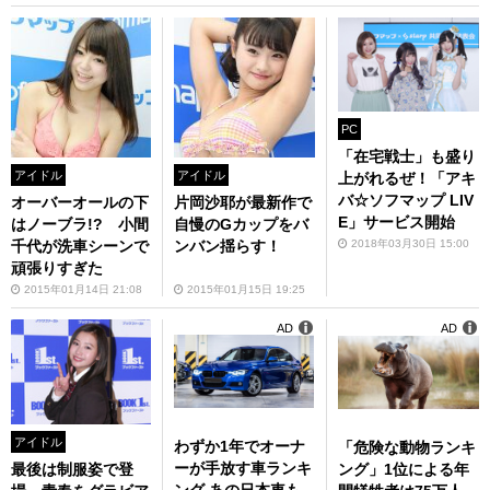
PC
「在宅戦士」も盛り
アイドル
アイドル
上がれるぜ！「アキ
バ☆ソフマップ LIV
オーバーオールの下
片岡沙耶が最新作で
E」サービス開始
はノーブラ!? 小間
自慢のGカップをバ
2018年03月30日 15:00
千代が洗車シーンで
ンバン揺らす！
頑張りすぎた
2015年01月14日 21:08
2015年01月15日 19:25
AD
AD
アイドル
わずか1年でオーナ
「危険な動物ランキ
ーが手放す車ランキ
ング」1位による年
最後は制服姿で登
ング あの日本車も