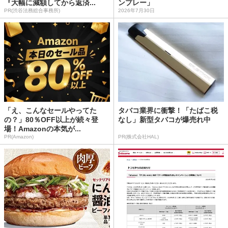
『大幅に減額してから返済...
ンプレー」
PR(渋谷法務総合事務所)
2026年7月30日
「え、こんなセールやってた
タバコ業界に衝撃！「たばこ税
の？」80％OFF以上が続々登
なし」新型タバコが爆売れ中
場！Amazonの本気が...
PR(Amazon)
PR(株式会社HAL)