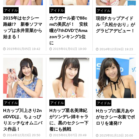
アイドル
アイドル
アイドル
2015年はセクシー
カウガール姿で88c
現役Fカップアイド
路線!? 新春ソフマ
mの美尻が！ 安枝
ル「久松かおり」が
ップは永井里菜から
瞳が7thDVDでAma
グラビアデビュー！
始まる！
zonランキング1位
に
2015年01月05日 19:42
2015年01月01日 19:00
2014年12月24日 19:23
アイドル
アイドル
アイドル
Hカップ川上さり2n
Hカップ星名美津紀
Hカップの葉月あや
dDVDは、ちょっぴ
がツンデレ姉キャラ
がセクシー衣装でポ
りエッチなオムニバ
に、黒のセクシー下
ロリを連発!?
ス作品！
着にも挑戦
2014年12月23日 20:50
2015年01月07日 20:49
2015年01月13日 20:00