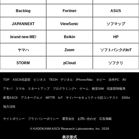
Backlog
Fortinet
ASUS
JAPANNEXT
ViewSonic
ソフマップ
brand new ME!
Belkin
HP
ヤマハ
Zoom
ソフトバンクのIoT
STORM
pCloud
ソフクリ
TOP
ASCII倶楽部
ビジネス
TECH
デジタル
iPhone/Mac
ホビー
自作PC
AV
アキバ
スマホ
スタートアップ
プログラミング+
ゲーム
格安SIM
倶楽部情報局
家電ASCII
アスキーグルメ
MITTR
IoT
サイバーセキュリティ小説コンテスト
SDGs
地方活性
サイトポリシー
プライバシーポリシー
運営会社
お問い合わせ
広告掲載
© KADOKAWA ASCII Research Laboratories, Inc. 2026
表示形式