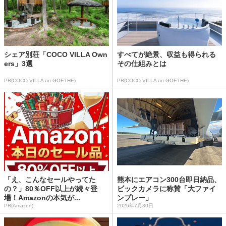
シェア別荘「COCO VILLA Own
すべてが絶景、収益も得られる
ers」3選
その仕組みとは
PR(COCO VILLA on GOETHE)
PR(COCO VILLA on GOETHE)
「え、こんなセールやってた
熊本にエアコン300台即日納品、
の？」80％OFF以上が続々登
ビックカメラに称賛「大ファイ
場！Amazonの本気が...
ンプレー」
PR(Amazon)
2026年7月30日