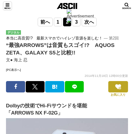
前へ
1
2
3
次へ
デジタル
本当に高音質!? 最新スマホでハイレゾ音源を楽しむ！
― 第2回
“最強ARROWS”は音質もスゴイ!? AQUOS
ZETA、GALAXY S5と比較!!
文● 海上 忍
[PC表示へ]
2014年11月18日 12時00分更新
お気に入り
Dolbyの技術でHi-Fiサウンドを堪能
「ARROWS NX F-02G」