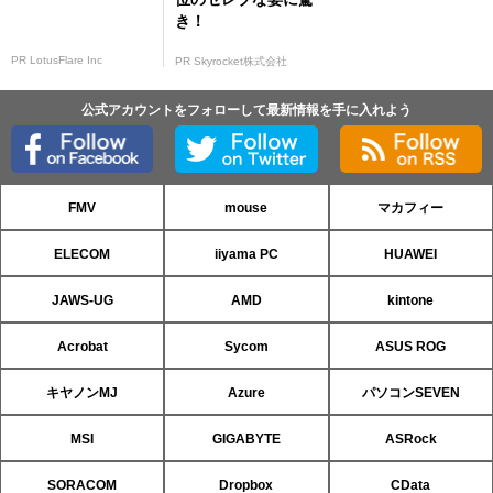
き！
PR LotusFlare Inc
PR Skyrocket株式会社
公式アカウントをフォローして最新情報を手に入れよう
FMV
mouse
マカフィー
ELECOM
iiyama PC
HUAWEI
JAWS-UG
AMD
kintone
Acrobat
Sycom
ASUS ROG
キヤノンMJ
Azure
パソコンSEVEN
MSI
GIGABYTE
ASRock
SORACOM
Dropbox
CData