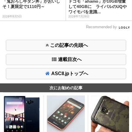
「鬼おろし牛タン丼」がおいし
ドコモ「ahamo」が10GB増量
そ！夏限定で1110円～
して40GBに ライバルのUQや
ワイモバを意識...
2026年8月5日
2026年7月29日
Recommended by
この記事の先頭へ
連載目次へ
ASCII.jpトップへ
次にお勧めの記事