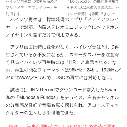
ハイレゾ再生には標準装備のア
「Dolby Audio」の機能を利用で
プリ「メディアプレイヤー」を
きるのはCD水準の音源のみ。ハ
利用する
イレゾ音源には利用できない
ハイレゾ再生は、標準装備のアプリ「メディアプレイ
ヤー」で対応。内蔵ステレオミニジャックにヘッドホン
／イヤホンを差すだけで利用できる。
アプリ画面は特に変化がなく、ハイレゾ音源として再
生されているか不安になるが、ステータスバーを注意深
く見るとハイレゾ再生時には「HR」と表示される。な
お、再生可能なフォーマットは96kHz／24bit、192kHz／
24bitのWAV／FLACで、DSDの再生には対応しない。
試聴にはLINN Recordでダウンロード購入したSwami
Jr.の「Mundos e Fundos」をチョイス。左右チャンネル
の分離感が良好で音場も広く感じられ、アコースティッ
クギターの生々しさを堪能できた。
編註： 記事公開時点で、USB DACとの接続に関す