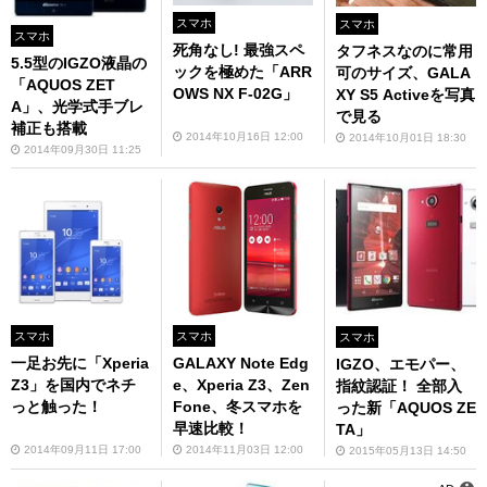
スマホ
スマホ
スマホ
死角なし! 最強スペ
タフネスなのに常用
5.5型のIGZO液晶の
ックを極めた「ARR
可のサイズ、GALA
「AQUOS ZET
OWS NX F-02G」
XY S5 Activeを写真
A」、光学式手ブレ
で見る
補正も搭載
2014年10月16日 12:00
2014年10月01日 18:30
2014年09月30日 11:25
スマホ
スマホ
スマホ
一足お先に「Xperia
GALAXY Note Edg
IGZO、エモパー、
Z3」を国内でネチ
e、Xperia Z3、Zen
指紋認証！ 全部入
っと触った！
Fone、冬スマホを
った新「AQUOS ZE
早速比較！
TA」
2014年09月11日 17:00
2014年11月03日 12:00
2015年05月13日 14:50