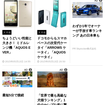
AD
わずか1年でオーナ
ーが手放す車ランキ
スマホ
スマホ
ング あの日本車も
ちょうどいい性能と
ドコモからもスマホ
大きさ！ ミドルレ
ベースの次世代ケー
ンジ機「AQUOS E
タイ「ARROWS ケ
PR Skyrocket株式会社
VER」
ータイ」「AQUOS
ケータイ」
2015年05月13日 14:55
2015年05月13日 20:50
AD
AD
最短5分で接続
「世界で最も高級な
犬猫ランキング」1
位のセレブな姿に驚