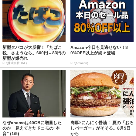
新型タバコが大反響！「たばこ
Amazon今日も見逃せない！8
税、さようなら」600円→83円の
0%OFF以上が続々登場
新型が爆売れ
PR(株式会社HAL)
PR(Amazon)
なぜahamoは40GBに増量した
肉厚×にんにく醤油！ 夏の「おろ
のか 見えてきたドコモの“本
しバーガー」がそそる。8月5日
音” (1/5)
から