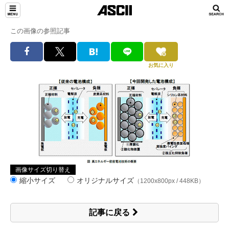
この画像の参照記事
お気に入り
画像サイズ切り替え
縮小サイズ
オリジナルサイズ
（1200x800px / 448KB）
記事に戻る