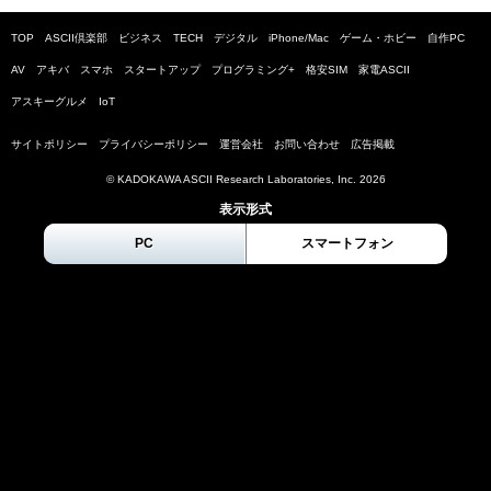
TOP
ASCII倶楽部
ビジネス
TECH
デジタル
iPhone/Mac
ゲーム・ホビー
自作PC
AV
アキバ
スマホ
スタートアップ
プログラミング+
格安SIM
家電ASCII
アスキーグルメ
IoT
サイトポリシー
プライバシーポリシー
運営会社
お問い合わせ
広告掲載
© KADOKAWA ASCII Research Laboratories, Inc.
2026
表示形式
PC
スマートフォン