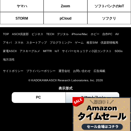
ヤマハ
Zoom
ソフトバンクのIoT
STORM
pCloud
ソフクリ
TOP
ASCII倶楽部
ビジネス
TECH
デジタル
iPhone/Mac
ホビー
自作PC
AV
アキバ
スマホ
スタートアップ
プログラミング+
ゲーム
格安SIM
倶楽部情報局
家電ASCII
アスキーグルメ
MITTR
IoT
サイバーセキュリティ小説コンテスト
SDGs
地方活性
サイトポリシー
プライバシーポリシー
運営会社
お問い合わせ
広告掲載
© KADOKAWA ASCII Research Laboratories, Inc. 2026
表示形式
PC
スマートフォン