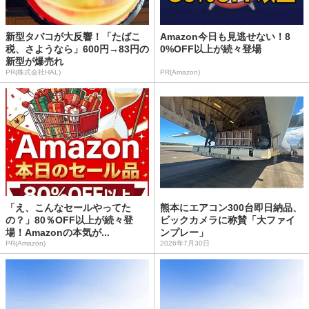
新型タバコが大反響！「たばこ
Amazon今日も見逃せない！8
税、さようなら」600円→83円の
0%OFF以上が続々登場
新型が爆売れ
PR(株式会社HAL)
PR(Amazon)
「え、こんなセールやってた
熊本にエアコン300台即日納品、
の？」80％OFF以上が続々登
ビックカメラに称賛「大ファイ
場！Amazonの本気が...
ンプレー」
PR(Amazon)
2026年7月30日