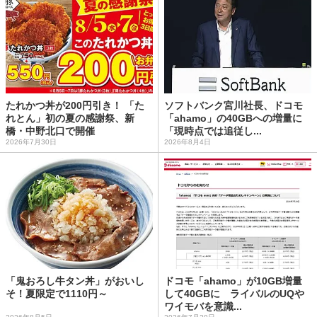
たれかつ丼が200円引き！ 「た
ソフトバンク宮川社長、ドコモ
れとん」初の夏の感謝祭、新
「ahamo」の40GBへの増量に
橋・中野北口で開催
「現時点では追従し...
2026年7月30日
2026年8月4日
「鬼おろし牛タン丼」がおいし
ドコモ「ahamo」が10GB増量
そ！夏限定で1110円～
して40GBに ライバルのUQや
ワイモバを意識...