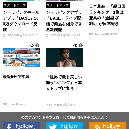
スタートアップ
スタートアップ
日本最高！「親日国
ランキング」1位は
ショッピングモール
ショッピングアプリ
驚異の「全国民9
アプリ「BASE」10
「BASE」ライブ配
8%」が日本好き
0万ダウンロード突
信で商品を紹介でき
破
る新機能
PR Skyrocket株式会社
2017年02月24日 13:15
2017年09月20日 14:14
AD
AD
最短5分で接続
「世界で最も美しい
顔ランキング」日本
人トップに驚き！
PR LotusFlare Inc
PR Skyrocket株式会社
公式アカウントをフォローして最新情報を手に入れよう