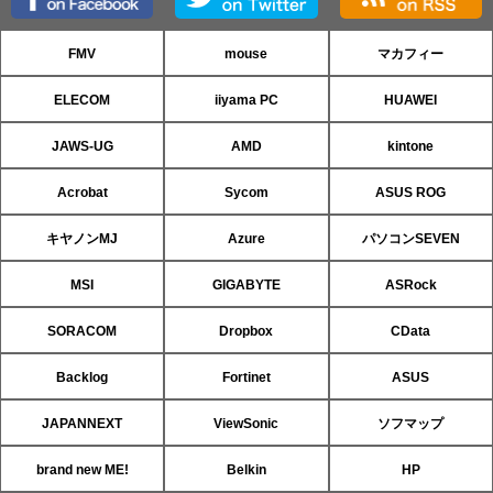
FMV
mouse
マカフィー
ELECOM
iiyama PC
HUAWEI
JAWS-UG
AMD
kintone
Acrobat
Sycom
ASUS ROG
キヤノンMJ
Azure
パソコンSEVEN
MSI
GIGABYTE
ASRock
SORACOM
Dropbox
CData
Backlog
Fortinet
ASUS
JAPANNEXT
ViewSonic
ソフマップ
brand new ME!
Belkin
HP