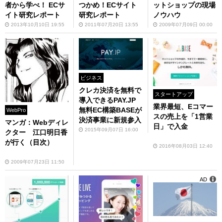
者から学べ！ ECサ
つかめ！ECサイト
ットショップの現場
イト研究レポート
研究レポート
ノウハウ
2013年10月10日 19:55
2011年07月20日 13:55
2009年07月09日 00:00
ビジネス
クレカ決済を無料で
スタートアップ
導入できるPAY.JP
業界最短、Eコマー
無料EC構築BASEが
WebPro
スの売上を「1営業
決済事業に新規参入
マンガ：Webディレ
日」で入金
2015年09月07日 16:00
クター 江口明日香
が行く（目次）
2016年08月03日 12:40
2009年07月23日 11:50
AD