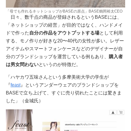
「母でも作れるネットショップがBASEの原点」BASE鶴岡裕太CEO
日々、数千点の商品が登録されるというBASEには、
「ネットショップの経営」が目的ではなく、ハンドメイ
ドで作った
自分の作品をアウトプットする場
として利用
する、モノ作りが好きな20〜40代の女性が多い。レザー
アイテムやスマートフォンケースなどのデザイナーが自
分のブランドショップを運営している例もあり、
購入者
は男女問わない
というのが特徴だ。
「ハヤカワ五味さんという多摩美術大学の学生が
『
feast
』というアンダーウェアのブランドショップを
BASEで立ち上げて、すぐに売り切れたことには驚きま
した」（金城氏）