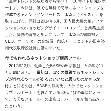
「最新トレンドの成功者から学べ！ ECサイト研究レポ
ート」。今回は、誰でも無料で簡単にネットショップを
作成できるオンラインサービス「BASE（ベイス）」を
取り上げる。同社は2014年6月、国内最大級の靴とファ
ッションのショッピングサイト「ロコンド」と業務提携
した。提携の背景と狙いについて、BASEの鶴岡裕太
CEO、マーケターの金城辰一郎氏と、ロコンドの田中裕
輔代表取締役社長に話を聞いた。
母でも作れるネットショップ構築ツール
2012年12月に創業したBASEの出店数は、約2年で11
万店舗に及ぶ。「
最初は、ぼくの母親でもネットショッ
プが作れるツールがあるといいなと思ったのがきっか
け
」と語るのは、BASEの鶴岡氏。大分でセレクトショ
ップ「ルミーナ」を営んでいる50代半ばの母親にとっ
て、楽天などモールへの出店は、ハードルが相当高かっ
たという。