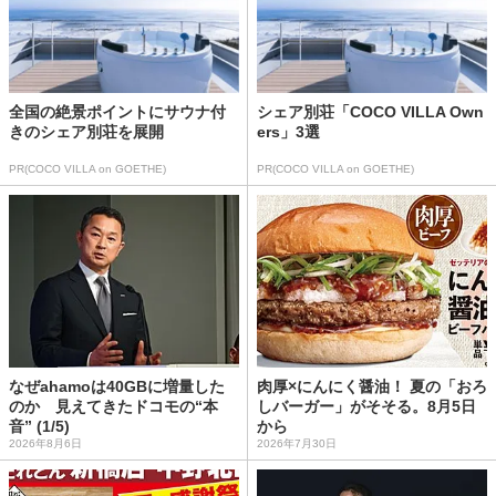
全国の絶景ポイントにサウナ付
シェア別荘「COCO VILLA Own
きのシェア別荘を展開
ers」3選
PR(COCO VILLA on GOETHE)
PR(COCO VILLA on GOETHE)
なぜahamoは40GBに増量した
肉厚×にんにく醤油！ 夏の「おろ
のか 見えてきたドコモの“本
しバーガー」がそそる。8月5日
音” (1/5)
から
2026年8月6日
2026年7月30日