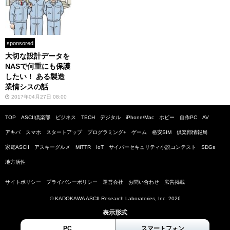
sponsored
大切な設計データを
NASで何重にも保護
したい！ ある製造
業情シスの話
2017年04月27日 08:00
TOP
ASCII倶楽部
ビジネス
TECH
デジタル
iPhone/Mac
ホビー
自作PC
AV
アキバ
スマホ
スタートアップ
プログラミング+
ゲーム
格安SIM
倶楽部情報局
家電ASCII
アスキーグルメ
MITTR
IoT
サイバーセキュリティ小説コンテスト
SDGs
地方活性
サイトポリシー
プライバシーポリシー
運営会社
お問い合わせ
広告掲載
© KADOKAWA ASCII Research Laboratories, Inc. 2026
表示形式
PC
スマートフォン