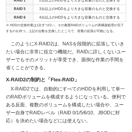
RAID 1
2台以上のHDDをより大きな容量のものと交換する
RAID 5
3台以上のHDDをより大きな容量のものと交換する
RAID 6
4台以上のHDDをより大きな容量のものと交換する
※ HDDの交換作業は1台ずつ行い、その都度RAIDボリュームの再構築処理が完了
するのを待つ。上記の台数を交換したところで、容量の拡張が可能になる。
このようにX-RAID2は、NASを段階的に拡張していき
たい場合に非常に役立つ機能だ。RAIDに詳しくないユー
ザーでもそのメリットが享受でき、面倒な作業の手間を
省くことができる。
X-RAID2の制約と「Flex-RAID」
X-RAID2では、自動的にすべてのHDDを利用して単一
のRAIDボリュームを構成するようになっている。便利で
ある反面、複数のボリュームを構成したい場合や、ユー
ザー自身でRAIDレベル（RAID 0/1/5/6/10、JBODに対
応）を決めたい場合などには使えない。