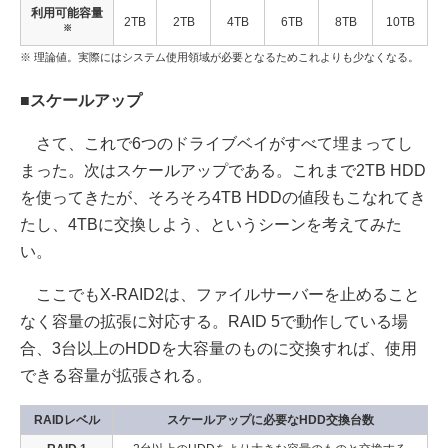
利用可能容量
2TB
2TB
4TB
6TB
8TB
10TB
※
※ 理論値。実際にはシステム使用領域が必要となるためこれよりも少なくなる。
■スケールアップ
さて、これで6つのドライブベイがすべて埋まってし
まった。次はスケールアップである。これまで2TB HDD
を使ってきたが、そろそろ4TB HDDの値段もこなれてき
たし、4TBに交換しよう、というシーンを考えてみた
い。
ここでもX-RAID2は、ファイルサーバーを止めること
なく容量の拡張に対応する。RAID 5で動作している場
合、3台以上のHDDを大容量のものに交換すれば、使用
できる容量が拡張される。
RAIDレベル
スケールアップに必要なHDD交換台数