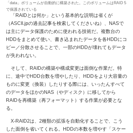
「data」ボリュームが自動的に構築された。このボリュームはRAID 5
で保護されている
「RAIDとは何か」という基本的な説明は省くが
（ASCII.jpの過去記事を検索してくださいね）、NASで
は主にデータ保護のために使われる技術だ。複数台の
HDDをまとめて使い、書き込まれたデータを各HDDにコ
ピー／分散させることで、一部のHDDが壊れてもデータ
が失われない。
そして、RAIDの構築や構成変更は面倒な作業だ。特
に、途中でHDD台数を増やしたり、HDDをより大容量の
ものに変更（換装）したりする際には、いったんすべて
のデータをほかのNAS（やディスク）に移してから
RAIDを再構築（再フォーマット）する作業が必要とな
る。
X-RAID2は、2種類の拡張を自動化することで、こう
した面倒を省いてくれる。HDDの本数を増やす「スケー