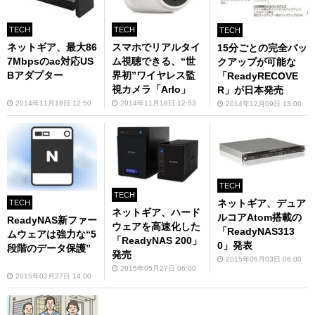
TECH
TECH
TECH
ネットギア、最大86
スマホでリアルタイ
15分ごとの完全バッ
7Mbpsのac対応US
ム視聴できる、“世
クアップが可能な
Bアダプター
界初”ワイヤレス監
「ReadyRECOVE
視カメラ「Arlo」
R」が日本発売
2014年11月18日 12:50
2014年11月18日 12:53
2014年12月09日 13:00
TECH
TECH
ネットギア、デュア
TECH
ネットギア、ハード
ルコアAtom搭載の
ReadyNAS新ファー
ウェアを高速化した
「ReadyNAS313
ムウェアは強力な“5
「ReadyNAS 200」
0」発表
段階のデータ保護”
発売
2015年06月03日 06:00
2015年05月27日 06:00
2015年02月27日 14:00