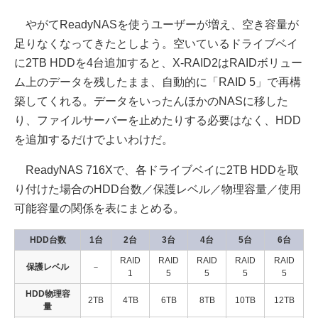
やがてReadyNASを使うユーザーが増え、空き容量が
足りなくなってきたとしよう。空いているドライブベイ
に2TB HDDを4台追加すると、X-RAID2はRAIDボリュー
ム上のデータを残したまま、自動的に「RAID 5」で再構
築してくれる。データをいったんほかのNASに移した
り、ファイルサーバーを止めたりする必要はなく、HDD
を追加するだけでよいわけだ。
ReadyNAS 716Xで、各ドライブベイに2TB HDDを取
り付けた場合のHDD台数／保護レベル／物理容量／使用
可能容量の関係を表にまとめる。
HDD台数
1台
2台
3台
4台
5台
6台
RAID
RAID
RAID
RAID
RAID
保護レベル
－
1
5
5
5
5
HDD物理容
2TB
4TB
6TB
8TB
10TB
12TB
量