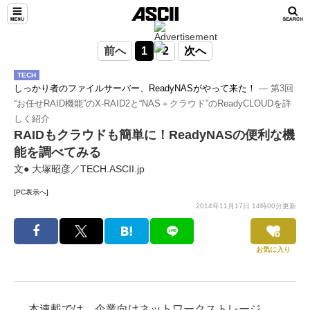
前へ
1
2
次へ
TECH
しっかり者のファイルサーバー、ReadyNASがやって来た！
― 第3回
“お任せRAID機能”のX-RAID2と“NAS＋クラウド”のReadyCLOUDを詳
しく紹介
RAIDもクラウドも簡単に！ReadyNASの便利な機
能を調べてみる
文● 大塚昭彦／TECH.ASCII.jp
[PC表示へ]
2014年11月17日 14時00分更新
お気に入り
本連載では、企業向けネットワークストレージ