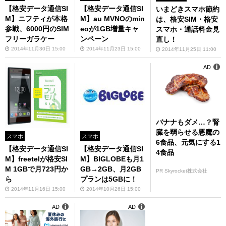
【格安データ通信SI
【格安データ通信SI
いまどきスマホ節約
M】ニフティが本格
M】au MVNOのmin
は、格安SIM・格安
参戦、6000円のSIM
eoが1GB増量キャ
スマホ・通話料金見
フリーガラケー
ンペーン
直し！
2014年11月30日 15:00
2014年11月23日 15:00
2014年11月25日 11:00
AD
バナナもダメ…？腎
臓を弱らせる悪魔の
スマホ
スマホ
6食品、元気にする1
【格安データ通信SI
【格安データ通信SI
4食品
M】freetelが格安SI
M】BIGLOBEも月1
M 1GBで月723円か
GB→2GB、月2GB
PR Skyrocket株式会社
ら
プランは5GBに！
2014年11月16日 15:00
2014年10月26日 15:00
AD
AD