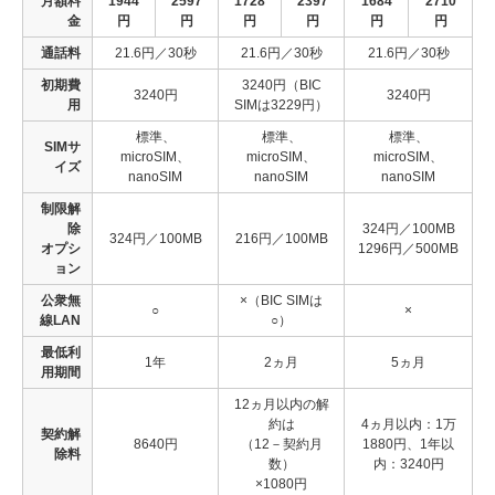
月額料
1944
2597
1728
2397
1684
2710
金
円
円
円
円
円
円
通話料
21.6円／30秒
21.6円／30秒
21.6円／30秒
初期費
3240円（BIC
3240円
3240円
用
SIMは3229円）
標準、
標準、
標準、
SIMサ
microSIM、
microSIM、
microSIM、
イズ
nanoSIM
nanoSIM
nanoSIM
制限解
除
324円／100MB
324円／100MB
216円／100MB
オプシ
1296円／500MB
ョン
公衆無
×（BIC SIMは
○
×
線LAN
○）
最低利
1年
2ヵ月
5ヵ月
用期間
12ヵ月以内の解
約は
4ヵ月以内：1万
契約解
8640円
（12－契約月
1880円、1年以
除料
数）
内：3240円
×1080円