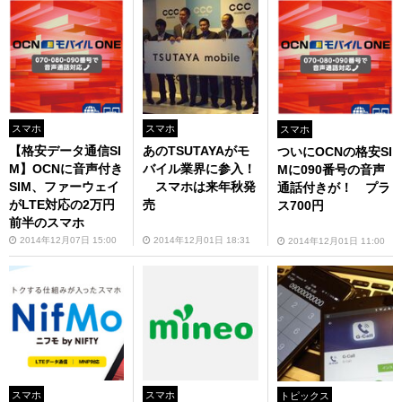
スマホ
スマホ
スマホ
【格安データ通信SI
あのTSUTAYAがモ
ついにOCNの格安SI
M】OCNに音声付き
バイル業界に参入！
Mに090番号の音声
SIM、ファーウェイ
スマホは来年秋発
通話付きが！ プラ
がLTE対応の2万円
売
ス700円
前半のスマホ
2014年12月07日 15:00
2014年12月01日 18:31
2014年12月01日 11:00
スマホ
スマホ
トピックス