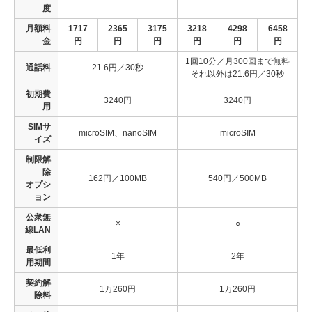
度
月額料
1717
2365
3175
3218
4298
6458
金
円
円
円
円
円
円
1回10分／月300回まで無料
通話料
21.6円／30秒
それ以外は21.6円／30秒
初期費
3240円
3240円
用
SIMサ
microSIM、nanoSIM
microSIM
イズ
制限解
除
162円／100MB
540円／500MB
オプシ
ョン
公衆無
×
○
線LAN
最低利
1年
2年
用期間
契約解
1万260円
1万260円
除料