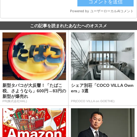
この記事を読まれたあなたへのオススメ
新型タバコが大反響！「たばこ
シェア別荘「COCO VILLA Own
税、さようなら」600円→83円の
ers」3選
新型が爆売れ
PR(株式会社HAL)
PR(COCO VILLA on GOETHE)