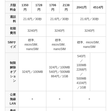
月額
1350
1728
1706
2138
2041円
4514円
料金
円
円
円
円
通話
21.6円／30秒
21.6円／30秒
21.6円／30秒
料
初期
3240円
3240円
3240円
費用
標準、
標準、
SIMサ
標準、microSIM、
microSIM、
microSIM、
イズ
nanoSIM
nanoSIM
nanoSIM
540円
／
制限
100MB
解除
324円／100MB
2268円
オプ
324円／100MB
540円／500MB
／
ショ
864円／1GB
500MB
ン
4104円
／1GB
公衆
無線
×
×
×
LAN
最低