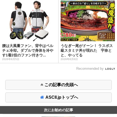
腰は大風量ファン、背中はペル
うなぎ一尾がドーン！ ラスボス
チェ冷却。ダブルで身体を冷や
級スタミナ丼が現れた 宇奈と
す1着2役のファン付きウ...
と、やってる
2026年8月5日
2026年8月6日
Recommended by
この記事の先頭へ
ASCII.jpトップへ
次にお勧めの記事