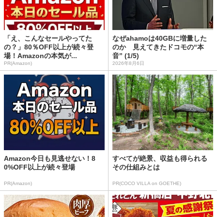
「え、こんなセールやってた
なぜahamoは40GBに増量した
の？」80％OFF以上が続々登
のか 見えてきたドコモの“本
場！Amazonの本気が...
音” (1/5)
PR(Amazon)
2026年8月6日
Amazon今日も見逃せない！8
すべてが絶景、収益も得られる
0%OFF以上が続々登場
その仕組みとは
PR(Amazon)
PR(COCO VILLA on GOETHE)