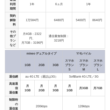
利用
1年
6ヵ月
1年
期間
契約
解除
1万584円
6480円
5400円
8640円
料
その
月4GB：2322
他プ
通信量無制限：
円、
ラン
3218円
月7GB：3196円
など
mineo デュアルタイプ
Y!モバイル
スマホ
スマホ
スマホ
1GB
2GB
3GB
プラン
プラン
プラン
S
M
L
通信網
au 4G LTE（通話は3G）
SoftBank 4G LTE／3G
高速通
月
月
月
月
信
月3GB
月7GB
1GB
2GB
3GB
1GB
通信量
制限時
の
200kbps
128kbps
通信速