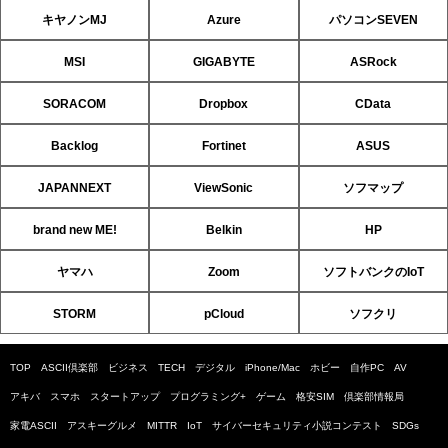
キヤノンMJ
Azure
パソコンSEVEN
MSI
GIGABYTE
ASRock
SORACOM
Dropbox
CData
Backlog
Fortinet
ASUS
JAPANNEXT
ViewSonic
ソフマップ
brand new ME!
Belkin
HP
ヤマハ
Zoom
ソフトバンクのIoT
STORM
pCloud
ソフクリ
TOP
ASCII倶楽部
ビジネス
TECH
デジタル
iPhone/Mac
ホビー
自作PC
AV
アキバ
スマホ
スタートアップ
プログラミング+
ゲーム
格安SIM
倶楽部情報局
家電ASCII
アスキーグルメ
MITTR
IoT
サイバーセキュリティ小説コンテスト
SDGs