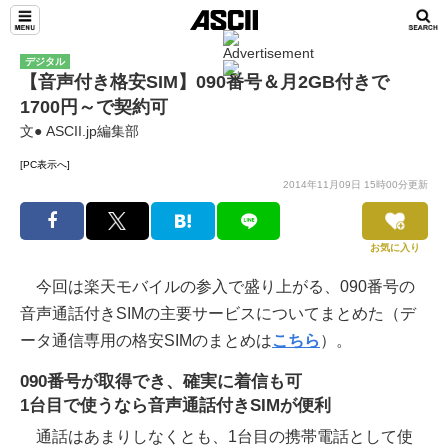
デジタル
【音声付き格安SIM】090番号＆月2GB付きで
1700円～で契約可
文● ASCII.jp編集部
[PC表示へ]
2014年11月09日 15時00分更新
お気に入り
今回は楽天モバイルの参入で盛り上がる、090番号の
音声通話付きSIMの主要サービスについてまとめた（デ
ータ通信専用の格安SIMのまとめは
こちら
）。
090番号が取得でき、確実に着信も可
1台目で使うなら音声通話付きSIMが便利
通話はあまりしなくとも、1台目の携帯電話として使