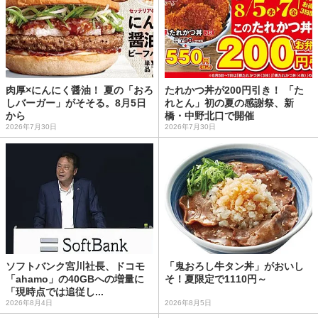
肉厚×にんにく醤油！ 夏の「おろ
たれかつ丼が200円引き！ 「た
しバーガー」がそそる。8月5日
れとん」初の夏の感謝祭、新
から
橋・中野北口で開催
2026年7月30日
2026年7月30日
ソフトバンク宮川社長、ドコモ
「鬼おろし牛タン丼」がおいし
「ahamo」の40GBへの増量に
そ！夏限定で1110円～
「現時点では追従し...
2026年8月4日
2026年8月5日