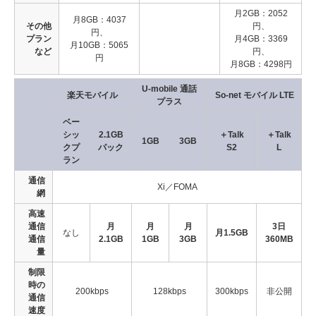
月2GB：2052
月8GB：4037
その他
円、
円、
プラン
月4GB：3369
月10GB：5065
など
円、
円
月8GB：4298円
U-mobile 通話
楽天モバイル
So-net モバイル LTE
プラス
ベー
シッ
2.1GB
＋Talk
＋Talk
1GB
3GB
クプ
パック
S2
L
ラン
通信
Xi／FOMA
網
高速
通信
月
月
月
3日
なし
月1.5GB
通信
2.1GB
1GB
3GB
360MB
量
制限
時の
200kbps
128kbps
300kbps
非公開
通信
速度