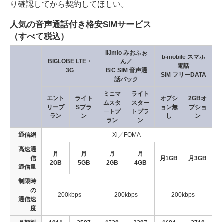
り確認してから契約してほしい。
人気の音声通話付き格安SIMサービス
（すべて税込）
IIJmio みおふぉ
b-mobile スマホ
BIGLOBE LTE・
ん／
電話
3G
BIC SIM 音声通
SIM フリーDATA
話パック
ミニマ
ライト
エント
ライト
オプシ
2GBオ
ムスタ
スター
リープ
Sプラ
ョン無
プショ
ートプ
トプラ
ラン
ン
し
ン
ラン
ン
通信網
Xi／FOMA
高速通
月
月
月
月
信
月1GB
月3GB
2GB
5GB
2GB
4GB
通信量
制限時
の
200kbps
200kbps
200kbps
通信速
度