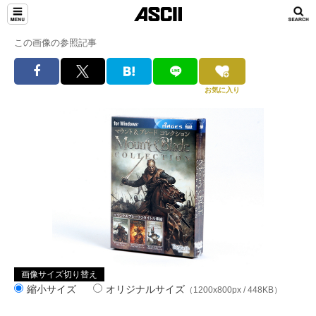
この画像の参照記事
お気に入り
画像サイズ切り替え
縮小サイズ
オリジナルサイズ
（1200x800px / 448KB）