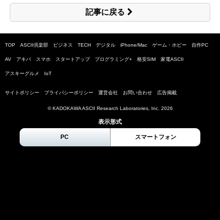
記事に戻る
TOP
ASCII倶楽部
ビジネス
TECH
デジタル
iPhone/Mac
ゲーム・ホビー
自作PC
AV
アキバ
スマホ
スタートアップ
プログラミング+
格安SIM
家電ASCII
アスキーグルメ
IoT
サイトポリシー
プライバシーポリシー
運営会社
お問い合わせ
広告掲載
© KADOKAWA ASCII Research Laboratories, Inc.
2026
表示形式
PC
スマートフォン