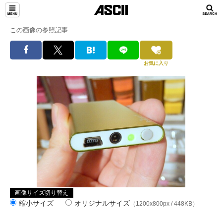
この画像の参照記事
お気に入り
画像サイズ切り替え
縮小サイズ
オリジナルサイズ
（1200x800px / 448KB）