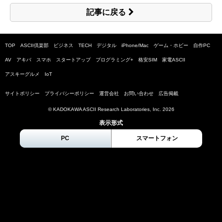
記事に戻る
TOP
ASCII倶楽部
ビジネス
TECH
デジタル
iPhone/Mac
ゲーム・ホビー
自作PC
AV
アキバ
スマホ
スタートアップ
プログラミング+
格安SIM
家電ASCII
アスキーグルメ
IoT
サイトポリシー
プライバシーポリシー
運営会社
お問い合わせ
広告掲載
© KADOKAWA ASCII Research Laboratories, Inc.
2026
表示形式
PC
スマートフォン