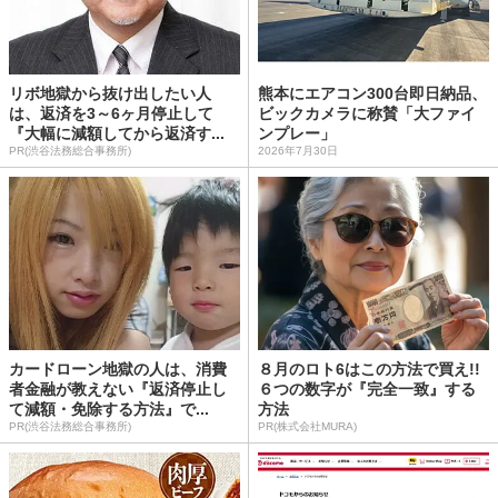
リボ地獄から抜け出したい人
熊本にエアコン300台即日納品、
は、返済を3～6ヶ月停止して
ビックカメラに称賛「大ファイ
『大幅に減額してから返済す...
ンプレー」
PR(渋谷法務総合事務所)
2026年7月30日
カードローン地獄の人は、消費
８月のロト6はこの方法で買え!!
者金融が教えない『返済停止し
６つの数字が『完全一致』する
て減額・免除する方法』で...
方法
PR(渋谷法務総合事務所)
PR(株式会社MURA)