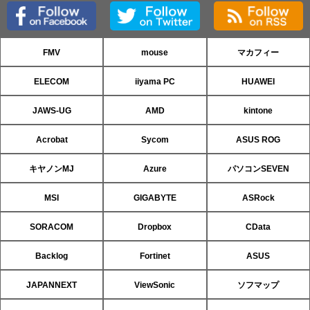
FMV
mouse
マカフィー
ELECOM
iiyama PC
HUAWEI
JAWS-UG
AMD
kintone
Acrobat
Sycom
ASUS ROG
キヤノンMJ
Azure
パソコンSEVEN
MSI
GIGABYTE
ASRock
SORACOM
Dropbox
CData
Backlog
Fortinet
ASUS
JAPANNEXT
ViewSonic
ソフマップ