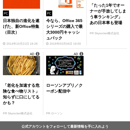
「たった1年でオー
ナーが手放してしま
PC
PC
う車ランキング」
日本独自の進化を遂
今なら、Office 365
あの日本車も登場
げた、新Office特集
シリーズの購入で最
（目次）
大3000円キャッシ
PR Skyrocket株式会社
ュバック
2014年10月21日 16:26
2016年03月04日 19:00
AD
AD
「老化を加速する危
ローソンアプリ／ク
険な食べ物リスト」
ーポン配信中
知らずに口にしてる
かも？
PR Skyrocket株式会社
PR ローソン
公式アカウントをフォローして最新情報を手に入れよう