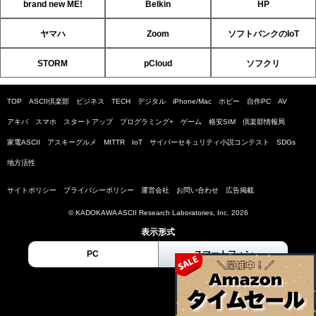
brand new ME!
Belkin
HP
ヤマハ
Zoom
ソフトバンクのIoT
STORM
pCloud
ソフクリ
TOP
ASCII倶楽部
ビジネス
TECH
デジタル
iPhone/Mac
ホビー
自作PC
AV
アキバ
スマホ
スタートアップ
プログラミング+
ゲーム
格安SIM
倶楽部情報局
家電ASCII
アスキーグルメ
MITTR
IoT
サイバーセキュリティ小説コンテスト
SDGs
地方活性
サイトポリシー
プライバシーポリシー
運営会社
お問い合わせ
広告掲載
© KADOKAWA ASCII Research Laboratories, Inc. 2026
表示形式
PC
スマートフォン