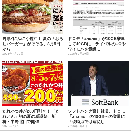
肉厚×にんにく醤油！ 夏の「おろ
ドコモ「ahamo」が10GB増量
しバーガー」がそそる。8月5日
して40GBに ライバルのUQや
から
ワイモバを意識...
2026年7月30日
2026年7月29日
たれかつ丼が200円引き！ 「た
ソフトバンク宮川社長、ドコモ
れとん」初の夏の感謝祭、新
「ahamo」の40GBへの増量に
橋・中野北口で開催
「現時点では追従し...
2026年7月30日
2026年8月4日