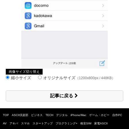
画像サイズ切り替え
縮小サイズ
オリジナルサイズ
（1200x800px / 448KB）
記事に戻る
TOP
ASCII倶楽部
ビジネス
TECH
デジタル
iPhone/Mac
ゲーム・ホビー
自作PC
AV
アキバ
スマホ
スタートアップ
プログラミング+
格安SIM
家電ASCII