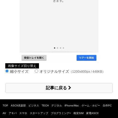
画像サイズ切り替え
縮小サイズ
オリジナルサイズ
（1200x800px / 448KB）
記事に戻る
TOP
ASCII倶楽部
ビジネス
TECH
デジタル
iPhone/Mac
ゲーム・ホビー
自作PC
AV
アキバ
スマホ
スタートアップ
プログラミング+
格安SIM
家電ASCII