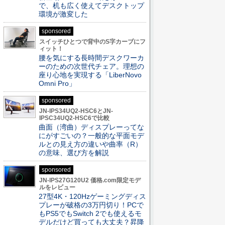
で、机も広く使えてデスクトップ
環境が激変した
sponsored
スイッチひとつで背中のS字カーブにフ
ィット！
腰を気にする長時間デスクワーカ
ーのための次世代チェア。理想の
座り心地を実現する「LiberNovo
Omni Pro」
sponsored
JN-IPS34UQ2-HSC6とJN-
IPSC34UQ2-HSC6で比較
曲面（湾曲）ディスプレーってな
にがすごいの？一般的な平面モデ
ルとの見え方の違いや曲率（R）
の意味、選び方を解説
sponsored
JN-IPS27G120U2 価格.com限定モデ
ルをレビュー
27型4K・120Hzゲーミングディス
プレーが破格の3万円切り！PCで
もPS5でもSwitch 2でも使えるモ
デルだけど買っても大丈夫？昇降