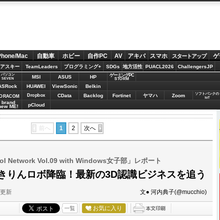
Phone/Mac
自動車
ホビー
自作PC
AV
アキバ
スマホ
ゲ
スタートアップ
アスキー
TeamLeaders
プログラミング+
SDGs
地方活性
PUACL2026
ChallengersJP
パソコン
ゲーミングPC
MSI
ASUS
HP
STORM
SEVEN
ASRock
HUAWEI
ViewSonic
Belkin
ソフトバンクの
Dropbox
CData
Backlog
Fortinet
ヤマハ
Zoom
ORACOM
IoT
brand
pCloud
new ME!
前へ
1
2
次へ
rol Network Vol.09 with Windows女子部」レポート
のゆきりんロボ降臨！最新の3D認識ビジネスを追う
分更新
文● 河内典子(@mucchio)
お気に入り
一覧