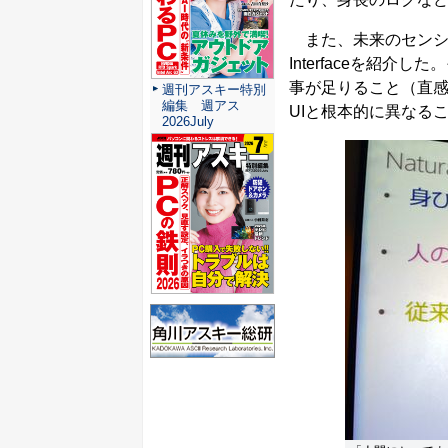
また、未来のセンシング
Interfaceを紹
事が足りること（直
週刊アスキー特別
編集 週アス
UIと根本的に異なる
2026July