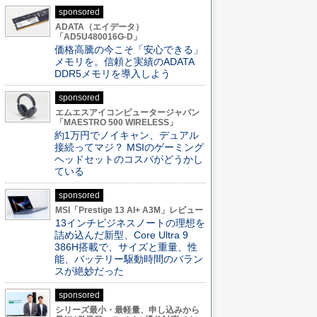
sponsored
ADATA（エイデータ）
「AD5U480016G-D」
価格高騰の今こそ「安心できる」
メモリを。信頼と実績のADATA
DDR5メモリを導入しよう
sponsored
エムエスアイコンピュータージャパン
「MAESTRO 500 WIRELESS」
約1万円でノイキャン、デュアル
接続ってマジ？ MSIのゲーミング
ヘッドセットのコスパがどうかし
ている
sponsored
MSI「Prestige 13 AI+ A3M」レビュー
13インチビジネスノートの理想を
詰め込んだ新型、Core Ultra 9
386H搭載で、サイズと重量、性
能、バッテリー駆動時間のバラン
スが絶妙だった
sponsored
シリーズ最小・最軽量、申し込みから