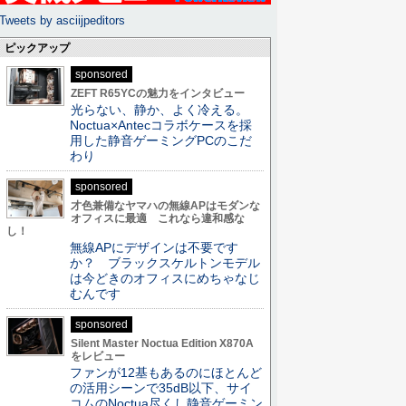
Tweets by asciijpeditors
ピックアップ
sponsored
ZEFT R65YCの魅力をインタビュー
光らない、静か、よく冷える。
Noctua×Antecコラボケースを採
用した静音ゲーミングPCのこだ
わり
sponsored
才色兼備なヤマハの無線APはモダンな
オフィスに最適 これなら違和感な
し！
無線APにデザインは不要です
か？ ブラックスケルトンモデル
は今どきのオフィスにめちゃなじ
むんです
sponsored
Silent Master Noctua Edition X870A
をレビュー
ファンが12基もあるのにほとんど
の活用シーンで35dB以下、サイ
コムのNoctua尽くし静音ゲーミン