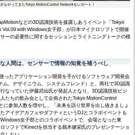
やってきたTokyo MotionControl Networkをレポート！
LeapMotionなどの3D認識技術を披露しあうイベント「Tokyo
etwork Vol.09 with Windows女子部」が日本マイクロソフトで開催
ンサーの必要性に関するセッションとライトニングトークの模
な人間は、センサーで情報の知覚を補うべし
tを使ったアプリケーション開発を手がけるソフトウェア開発会
テム、デザイニウム、システムフレンド）と、商社で3D認識
行なっていた伊藤武仙氏が発起人となり、3D認識技術ビジ
ちの飲み会として企画されたTokyo MotionControl
増すごとに参加人数を増やし、「未来を語り世界を出し抜きましょ
たアイデアカフェやダフティというDJとコラボイベントも
Windows女子部とのコラボイベントで、会場となった東
ロソフトでKinectを担当する鵜木健栄氏のプレゼンテーショ
紹介したい。