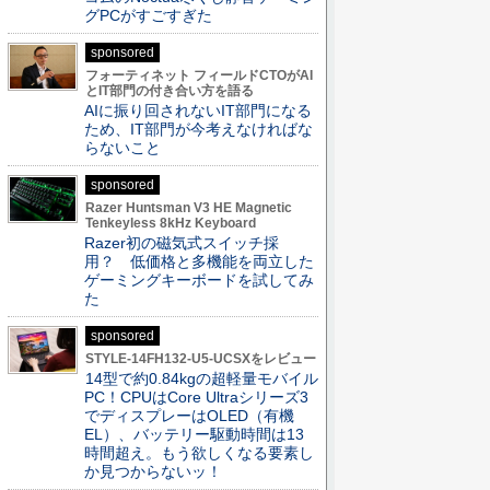
グPCがすごすぎた
sponsored
フォーティネット フィールドCTOがAI
とIT部門の付き合い方を語る
AIに振り回されないIT部門になる
ため、IT部門が今考えなければな
らないこと
sponsored
Razer Huntsman V3 HE Magnetic
Tenkeyless 8kHz Keyboard
Razer初の磁気式スイッチ採
用？ 低価格と多機能を両立した
ゲーミングキーボードを試してみ
た
sponsored
STYLE-14FH132-U5-UCSXをレビュー
14型で約0.84kgの超軽量モバイル
PC！CPUはCore Ultraシリーズ3
でディスプレーはOLED（有機
EL）、バッテリー駆動時間は13
時間超え。もう欲しくなる要素し
か見つからないッ！