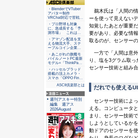
ASCII倶楽部
・BlenderでVTuber
鵜木氏は「人間の情
アバター制作
VRChat対応で苦戦…
ーを使って見えない
・プロ野球も対象
知覚したあとが重要
に、急成長する「予
要があり、必要な情
測市場」 これは…
・アマゾン配送を支
取るのが、センサー
える物流大手、ステ
ーブルコイン企業…
一方で「人間は意外
・あこがれの旗艦モ
バイルノートPC最新
り、塩を3グラム取っ
モデル=「ThinkPa…
センサー技術と組み
・ハッセルブラッド
搭載の頂上カメラ・
スマホ「OPPO Fin…
ASCII倶楽部とは
だれでも使えるU
注目ニュース
週刊アスキー特別
センサー技術によっ
編集 週アス
える。コンピュータ
2026August
まり、センサー技術
しようとしているか
動ドアのセンサーを
たり、身長のログな