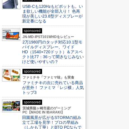
USB-Cも120Hzもピボットも。い
ま欲しい機能が全部入り！ 色再
現が美しい23.8型ディスプレーが
新定番になる
sponsored
JN-MD-IPST101WHDをレビュー
2万1980円のタッチ対応10.1型モ
バイルディスプレー、ワイド
HD（1540×720ドット）＆アスペ
クト比77：36って聞きなじみない
けど使いやすいの？
sponsored
ファミチキ「ファミマ味」も実食
ファミチキの次に売れている商品
が意外！ ファミマ「レジ横」人気
トップ3
sponsored
茨城県龍ヶ崎市産のゲーミング
PC【MADE IN IBARAKI】
田園風景が広がるSTORMの組み
立て工場を見学！プロの早組み
（しかも丁寧）とBTO PCならで