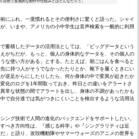
り自然で直感的な動作や仕組みとはどんなだろう」
術にふれ、一度慣れるとその便利さに驚くと語った。シャイ
いが、いまや、アメリカの小中学生は音声検索を一般的に利用
で蓄積したデータの活用法としては、「ビッグデータという
捉えがちだが、もっと、個人の身体的なデータを、その個人の
ような使い方がある」とする。たとえば、朝ごはんを食べると
を先に持つ人がそうでなかったたりとか、靴下を履くときにい
人が逆足からにしたりしたら、何か身体の中で変異が起きたか
変化のログを1年間取っておき、昨日との違いをアラートさ
と異常な状態の間でアラートを出し、身体の不調があったかも
の中で自分達では気がつきにくいことを検出するような活用法
シング技術で人間の進化のバックエンドをサポートしたい。
指すべき方向性は、『感じる科学』や『シングラリティは近
界だ」と語り、攻殻機動隊やサマーウォーズのアニメの世界を