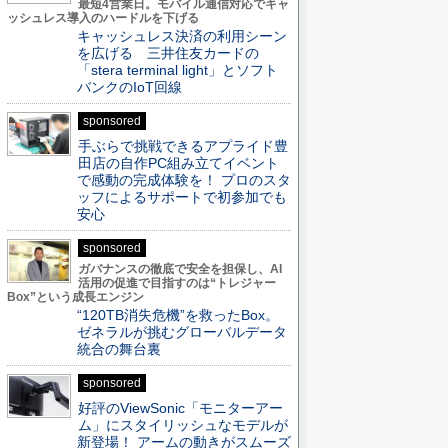
最短4営業日。モバイル通信対応でキャ
ッシュレス導入のハードルを下げる
キャッシュレス決済の利用シーン
を広げる 三井住友カードの
「stera terminal light」とソフト
バンクのIoT回線
sponsored
手ぶらで挑戦できるアプライド豊
田店の自作PC組み立てイベント
で感動の完成体験を！ プロのスタ
ッフによるサポートで初参加でも
安心
sponsored
ガバナンスの徹底で安全を担保し、AI
活用の促進で目指すのは“トレジャー
Box”という成長エンジン
“120TB消失危機”を救ったBox。
ゼネラルが挑むグローバルデータ
統合の舞台裏
sponsored
好評のViewSonic「モニターアー
ム」にスタイリッシュなモデルが
新登場！ アームの動きがスムーズ