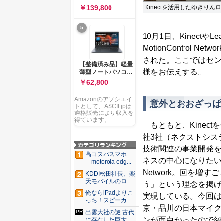
ー 83K9003JJP ノー
ソコン Vivobook 15
Kinectを活用したゆきりんロボも
￥139,800
トPC
M1502NAQ 15.6イ
ンチ AMD Ryzen 7
5
170 メモリ16GB
10月1日、Kinectや
SSD 512GB
Microsoft 365
MotionControl N
Personal (24か月版)
された。ここではセ
搭載 Windows 11 重
【整備済み品】軽量
量1.7kg Wi-Fi 6E ク
様をお伝えする。
薄型ノートパソコン
ワイエットブルー
dynabook G83 ■
￥62,800
M1502NAQ-
13.3型
R7165BUWS
FHD(1920x1080) -
Amazonのアソシエイ
意外とおおざっぱ
高性能第11世代Core
トとして、ASCII.jpは
i5-1135G7 - メモリ
適格販売により収入を
16GB - SSD 256GB
得ています。
もともと、Kinec
- Webカメラ -
WiFi&Bluetooth -
社3社（ネクストシス
USB Type-C - MS
技術関連の事業開発を
Office 2021 - Win11
高コスパスマホ
搭載
ネスの中心になりたい人た
「motorola edg...
Network。回を
KDDI松田社長、楽
天モバイルのロー
う」という理念を掲げ
ミン...
俺ならiPadよりこ
実現している。今回は
っち！スピーカー
京・品川の日本マイク
9個...
出雲大社の謎 古代
ンが面白かったので
に存在した巨大神