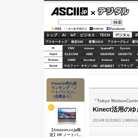
ASCII.jp
デジタル
トップ
AI
IoT
ビジネス
TECH
デジタル
i
アスキーキッズ
格安SIM
家電ASCII
アスキーグルメ
週刊
FMV
mouse
iiyamaPC
Sycom
PC
ELECOM
AMD
ASUS ROG
Digital
GIGABYTE
JAWS
Acrobat
kintone
Azure
Business
S
JAPANNEXT
マカフィー
キヤノンMJ
ソフマップ
Special
Amazon売れ筋
ランキング「ノ
ートパソコン」
（在庫あり）
「Tokyo MotionCont
1
Kinect活用
2014年10月08日 11時00
【Amazon.co.jp限
定】HP ノートパソ