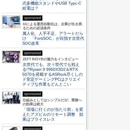
式多機能スタンドやUSB Typc-C
給電は？
sponsored
AIによる運用自動化は、企業が生き残
るための必須条件
属人化、人手不足、アラートだら
け 「FortiSOC」が目指す次世代
SOC改革
sponsored
ZEFT R65YBの魅力をインタビュー
次世代でも、次々世代でも戦え
る!?Ryzen 9 9950X3D2＆RTX
5070を搭載するASRock尽くしの
ド安定ゲーミングPCはクリエイ
ティブな作業もどんとこい
sponsored
仕組みとしてはシンプルだが、業務へ
の効果は絶大
「現場に行くのが当たり前」を変
えたアズビルのリモート調整 効
果はプライスレス
sponsored