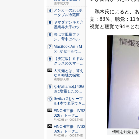
殿のル...
國學院大學
アンカーの23Lポ
鵜木氏によると、あ
ータブル冷蔵庫が
覚：83％、聴覚：11
Ama...
ヤマダデンキと介
視覚と聴覚で94％とな
護業界大手のツク
イが協業...
腰は大風量ファ
ン、背中はペルチ
ェ冷却。ダ...
MacBook Air（M
5）がセールで...
【決定版】ミドル
クラスのスマート
フォンの...
人文知とは、答え
なき領域の探究
國學院大學
なぜahamoは40G
Bに増量したの
か ...
Switch 2をケーブ
ル1本で表示でき...
FINCHI主催「IVS2
026」トーク...
FINCHI on GOETHE
FINCHI主催「IVS2
026」トーク...
「情報を知覚する
FINCHI on GOETHE