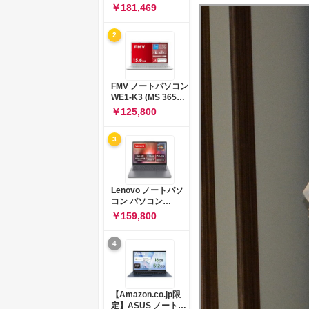
コン 15-fd 15.6イン
￥181,469
チ インテル Core 5
120U メモリ16GB
2
SSD512GB
Windows 11
Microsoft Office
2024搭載 WPS
Office搭載 カメラシ
FMV ノートパソコン
ャッター 指紋認証 薄
WE1-K3 (MS 365
型 Copilotキー搭載
Personal/Copilotキ
￥125,800
ナチュラルシルバー
ー搭載/Win 11/15.6
(BJ0M5PA-AAAI)
型/Core
3
i5/16GB/SSD
512GB/ホワイト)
FMVWK3E15W_AZ
Lenovo ノートパソ
コン パソコン
IdeaPad Slim 3 14.0
￥159,800
インチ AMD
Ryzen™ 5 8640HS
4
メモリ16GB
SSD512GB
Microsoft 365 試用
版 Windows11 バッ
テリー駆動12.6時間
【Amazon.co.jp限
重量1.39kg ルナグレ
定】ASUS ノートパ