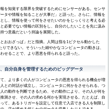
報を知覚する限界を突破するためにセンサーがある。センサ
データや情報を知ることが大事だ」と語った。さらに、情報を
だとし、情報を使って何をさせたいのかをじっくりと考える必
報と必要でない情報の区別をし、自分のしたいことを先に汲み
の持つ意義だという持論を展開した。
とおおざっぱ」だと指摘。人間は指を1ピクセル動かした
たりできない。そういった細やかなコンピュータの動きは、
合わせることで、より恩恵を得られると語った。
I、自分自身を管理するためのビッグデータ
て、より多くの人がコンピュータの恩恵を得られる機会が増
と人との対話が成立し、コンピュータに何かをさせられる。つ
で人の動作を判断できるため、その動作により、その人が何を
を推測させ、その人の求める何かを実現させる。たとえば、自
使って、あるトリガーを設定して任意で入店できる人を制限し
どの、店が求める何らかのデータを収集したりもできる。