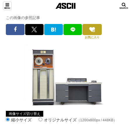
この画像の参照記事
お気に入り
画像サイズ切り替え
縮小サイズ
オリジナルサイズ
（1200x800px / 448KB）