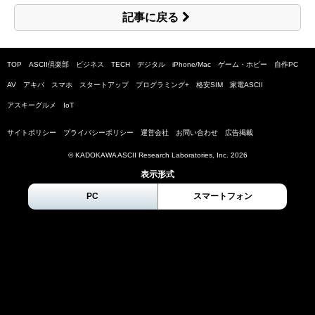
記事に戻る
TOP
ASCII倶楽部
ビジネス
TECH
デジタル
iPhone/Mac
ゲーム・ホビー
自作PC
AV
アキバ
スマホ
スタートアップ
プログラミング+
格安SIM
家電ASCII
アスキーグルメ
IoT
サイトポリシー
プライバシーポリシー
運営会社
お問い合わせ
広告掲載
© KADOKAWA ASCII Research Laboratories, Inc.
2026
表示形式
PC
スマートフォン