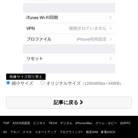
画像サイズ切り替え
縮小サイズ
オリジナルサイズ
（1200x800px / 448KB）
記事に戻る
TOP
ASCII倶楽部
ビジネス
TECH
デジタル
iPhone/Mac
ゲーム・ホビー
自作PC
AV
アキバ
スマホ
スタートアップ
プログラミング+
格安SIM
家電ASCII