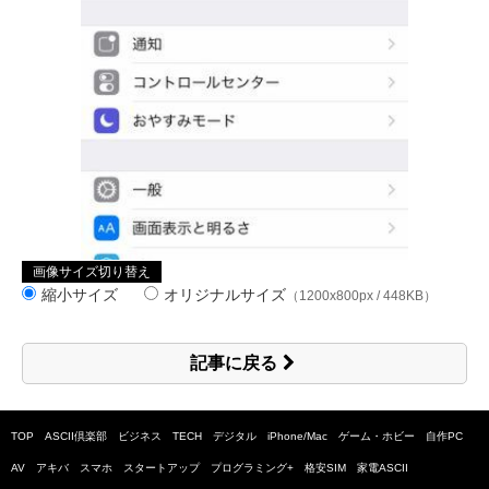
画像サイズ切り替え
縮小サイズ
オリジナルサイズ
（1200x800px / 448KB）
記事に戻る
TOP
ASCII倶楽部
ビジネス
TECH
デジタル
iPhone/Mac
ゲーム・ホビー
自作PC
AV
アキバ
スマホ
スタートアップ
プログラミング+
格安SIM
家電ASCII