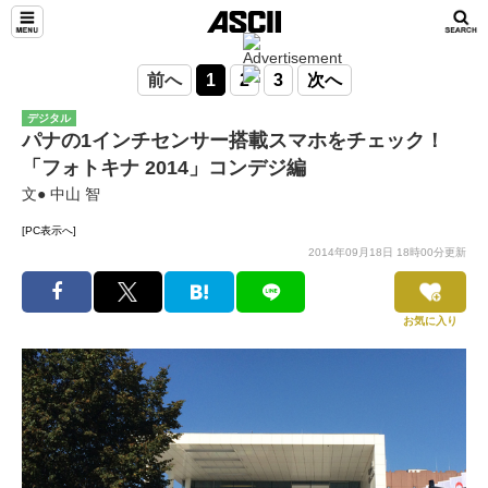
前へ
1
2
3
次へ
デジタル
パナの1インチセンサー搭載スマホをチェック！
「フォトキナ 2014」コンデジ編
文● 中山 智
[PC表示へ]
2014年09月18日 18時00分更新
お気に入り