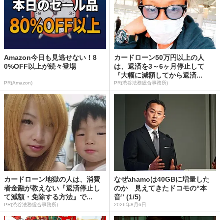
Amazon今日も見逃せない！8
カードローン50万円以上の人
0%OFF以上が続々登場
は、返済を3～6ヶ月停止して
『大幅に減額してから返済...
PR(Amazon)
PR(渋谷法務総合事務所)
カードローン地獄の人は、消費
なぜahamoは40GBに増量した
者金融が教えない『返済停止し
のか 見えてきたドコモの“本
て減額・免除する方法』で...
音” (1/5)
PR(渋谷法務総合事務所)
2026年8月6日