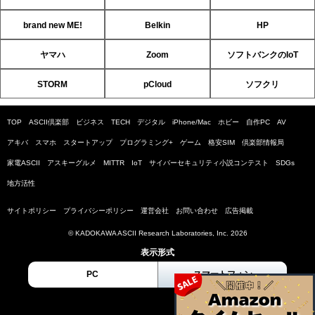
brand new ME!
Belkin
HP
ヤマハ
Zoom
ソフトバンクのIoT
STORM
pCloud
ソフクリ
TOP
ASCII倶楽部
ビジネス
TECH
デジタル
iPhone/Mac
ホビー
自作PC
AV
アキバ
スマホ
スタートアップ
プログラミング+
ゲーム
格安SIM
倶楽部情報局
家電ASCII
アスキーグルメ
MITTR
IoT
サイバーセキュリティ小説コンテスト
SDGs
地方活性
サイトポリシー
プライバシーポリシー
運営会社
お問い合わせ
広告掲載
© KADOKAWA ASCII Research Laboratories, Inc. 2026
表示形式
PC
スマートフォン