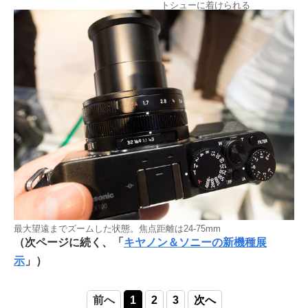
トシューに着けられる
最大望遠までズームした状態。焦点距離は24-75mm
（次ページに続く、「
キヤノン＆ソニーの新機種展
示
」）
前へ
1
2
3
次へ