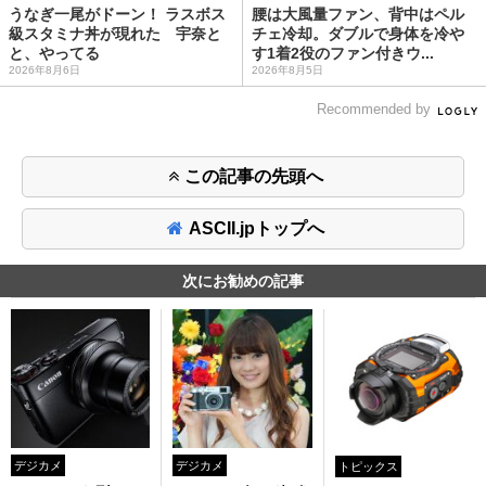
うなぎ一尾がドーン！ ラスボス
腰は大風量ファン、背中はペル
級スタミナ丼が現れた 宇奈と
チェ冷却。ダブルで身体を冷や
と、やってる
す1着2役のファン付きウ...
2026年8月6日
2026年8月5日
Recommended by
この記事の先頭へ
ASCII.jpトップへ
次にお勧めの記事
デジカメ
デジカメ
トピックス