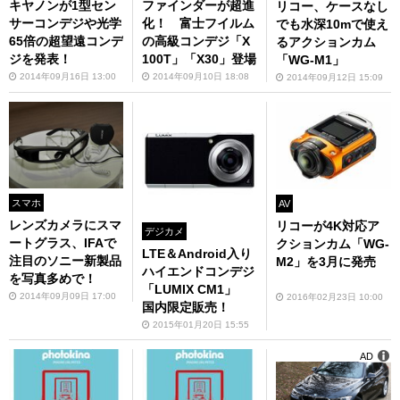
キヤノンが1型セン
ファインダーが超進
リコー、ケースなし
サーコンデジや光学
化！ 富士フイルム
でも水深10mで使え
65倍の超望遠コンデ
の高級コンデジ「X
るアクションカム
ジを発表！
100T」「X30」登場
「WG-M1」
2014年09月16日 13:00
2014年09月10日 18:08
2014年09月12日 15:09
スマホ
AV
レンズカメラにスマ
リコーが4K対応ア
デジカメ
ートグラス、IFAで
クションカム「WG-
LTE＆Android入り
注目のソニー新製品
M2」を3月に発売
ハイエンドコンデジ
を写真多めで！
「LUMIX CM1」
2014年09月09日 17:00
2016年02月23日 10:00
国内限定販売！
2015年01月20日 15:55
AD