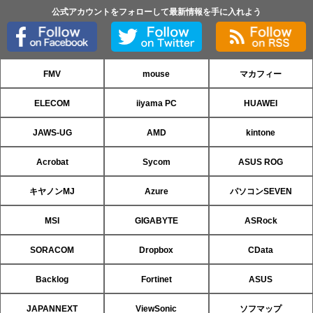
公式アカウントをフォローして最新情報を手に入れよう
FMV
mouse
マカフィー
ELECOM
iiyama PC
HUAWEI
JAWS-UG
AMD
kintone
Acrobat
Sycom
ASUS ROG
キヤノンMJ
Azure
パソコンSEVEN
MSI
GIGABYTE
ASRock
SORACOM
Dropbox
CData
Backlog
Fortinet
ASUS
JAPANNEXT
ViewSonic
ソフマップ