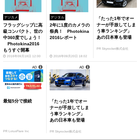
デジカメ
デジタル
「たった1年でオー
ナーが手放してしま
フラッグシップに高
2年に1度のカメラの
う車ランキング」
級コンパクト、世の
祭典！ Photokina
あの日本車も登場
中360度でしょう！
2016レポート
Photokina2016
PR Skyrocket株式会社
もうすぐ開幕
2016年09月18日 12:00
2016年09月20日 18:02
AD
AD
最短5分で接続
「たった1年でオー
ナーが手放してしま
う車ランキング」
あの日本車も登場
PR LotusFlare Inc
PR Skyrocket株式会社