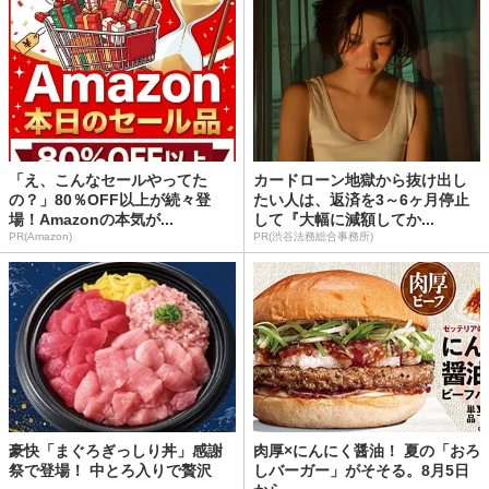
「え、こんなセールやってた
カードローン地獄から抜け出し
の？」80％OFF以上が続々登
たい人は、返済を3～6ヶ月停止
場！Amazonの本気が...
して『大幅に減額してか...
PR(Amazon)
PR(渋谷法務総合事務所)
豪快「まぐろぎっしり丼」感謝
肉厚×にんにく醤油！ 夏の「おろ
祭で登場！ 中とろ入りで贅沢
しバーガー」がそそる。8月5日