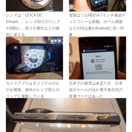
レンズは「LEICA DC
背面はフルHDの4.7インチ液晶デ
Elmarit」。レンズ回りのリング
ィスプレーを搭載。ホーム画面
が回転し、絞りや露出などの操
などのUIは素のAndroidに近い印
作に使える
象
カメラアプリはオリジナルのも
日本での発売は未定だが、日本
のを開発。操作がレンズ回りの
語ロケールのほか電子表示式の
リングと連動している
技適マークはあった