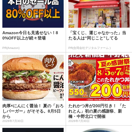
Amazon今日も見逃せない！8
「宝くじ、運じゃなかった」当
0%OFF以上が続々登場
たる人は“同じこと”してる
PR(Amazon)
PR(合同会社デジタルファーム )
肉厚×にんにく醤油！ 夏の「おろ
たれかつ丼が200円引き！ 「た
しバーガー」がそそる。8月5日
れとん」初の夏の感謝祭、新
から
橋・中野北口で開催
2026年7月30日
2026年7月30日