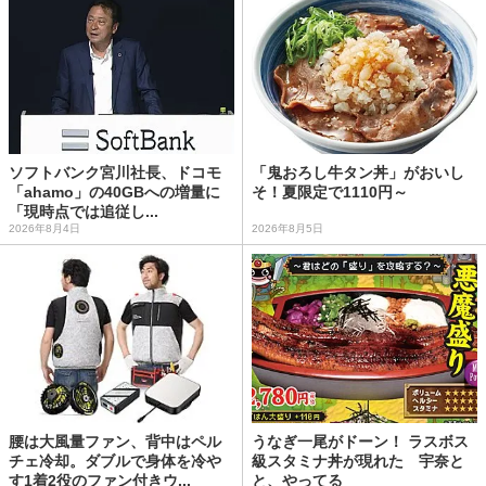
ソフトバンク宮川社長、ドコモ
「鬼おろし牛タン丼」がおいし
「ahamo」の40GBへの増量に
そ！夏限定で1110円～
「現時点では追従し...
2026年8月4日
2026年8月5日
腰は大風量ファン、背中はペル
うなぎ一尾がドーン！ ラスボス
チェ冷却。ダブルで身体を冷や
級スタミナ丼が現れた 宇奈と
す1着2役のファン付きウ...
と、やってる