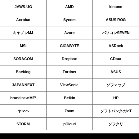
JAWS-UG
AMD
kintone
Acrobat
Sycom
ASUS ROG
キヤノンMJ
Azure
パソコンSEVEN
MSI
GIGABYTE
ASRock
SORACOM
Dropbox
CData
Backlog
Fortinet
ASUS
JAPANNEXT
ViewSonic
ソフマップ
brand new ME!
Belkin
HP
ヤマハ
Zoom
ソフトバンクのIoT
STORM
pCloud
ソフクリ