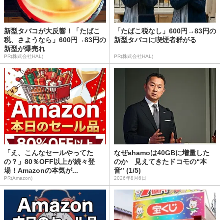
新型タバコが大反響！「たばこ
「たばこ税なし」600円→83円の
税、さようなら」600円→83円の
新型タバコに喫煙者群がる
新型が爆売れ
PR(株式会社HAL)
PR(株式会社HAL)
「え、こんなセールやってた
なぜahamoは40GBに増量した
の？」80％OFF以上が続々登
のか 見えてきたドコモの“本
場！Amazonの本気が...
音” (1/5)
PR(Amazon)
2026年8月6日