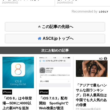
2026年8月5日
2026年8月6日
Recommended by
この記事の先頭へ
ASCII.jpトップへ
次にお勧めの記事
AD
「アジアで最もハン
サムな顔ランキン
iPhone
iPhone
グ」日本人最高位は
「iOS 8」は今秋登
「iOS 7.0.3」配布
中国でも大人気のあ
場—SDKに4000以
開始 Spotlightで
の俳優
上の新APIを追加
Web検索が復活
PR Skyrocket株式会社